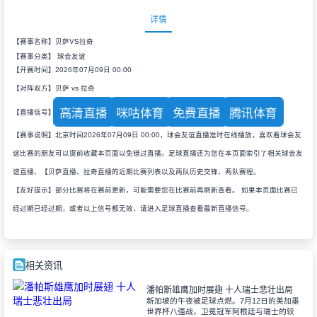
详情
【赛事名称】贝萨VS拉奇
【赛事分类】
球会友谊
【开赛时间】2026年07月09日 00:00
【对阵双方】贝萨 vs 拉奇
高清直播
咪咕体育
免费直播
腾讯体育
【直播信号】
【赛事说明】北京时间2026年07月09日 00:00，球会友谊直播准时在线播放，喜欢看球会友
谊比赛的朋友可以提前收藏本页面以免错过直播。足球直播还为您在本页面索引了相关球会友
谊直播、【贝萨直播、拉奇直播的近期比赛列表以及两队历史交锋、两队赛程。
【友好提示】部分比赛将在赛前更新，可能需要您在比赛前再刷新查看。 如果本页面比赛已
经过期已经过期，或者以上信号都无效，请进入足球直播查看最新直播信号。
相关资讯
潘帕斯雄鹰加时展翅 十人瑞士悲壮出局
新加坡的午夜被足球点燃。7月12日的美加墨
世界杯八强战，卫冕冠军阿根廷与瑞士的较