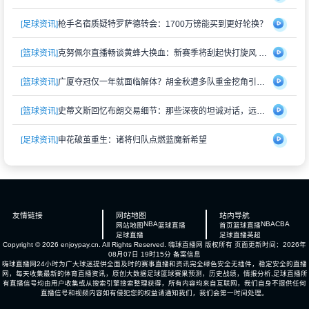
[足球资讯]
枪手名宿质疑特罗萨德转会：1700万镑能买到更好轮换？
[篮球资讯]
克努佩尔直播畅谈黄蜂大换血：新赛季将刮起快打旋风 射手群蓄势待发
[篮球资讯]
广厦夺冠仅一年就面临解体？胡金秋遭多队重金挖角引猜测
[篮球资讯]
史蒂文斯回忆布朗交易细节：那些深夜的坦诚对话，远比想象中复杂
[足球资讯]
申花破茧重生：诸将归队点燃蓝魔新希望
友情链接
网站地图
站内导航
NBA
NBA
CBA
网站地图
篮球直播
首页
篮球直播
足球直播
足球直播
英超
Copyright © 2026 enjoypay.cn. All Rights Reserved.
嗨球直播网
版权所有 页面更新时间：2026年
08月07日 19时15分
备案信息
嗨球直播网24小时为广大球迷提供全面及时的赛事直播和资讯完全绿色安全无插件，稳定安全的直播
网，每天收集最新的体育直播资讯，原创大数据足球篮球赛果预测，历史战绩，情报分析,足球直播所
有直播信号均由用户收集或从搜索引擎搜索整理获得，所有内容均来自互联网，我们自身不提供任何
直播信号和视频内容如有侵犯您的权益请通知我们，我们会第一时间处理。