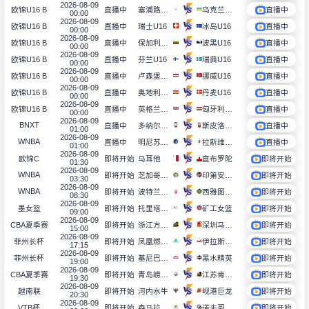
2026-08-09
塞浦路斯U16
乌克兰U16
欧锦U16 B
直播中
直播中
00:00
2026-08-09
瑞士U16
冰岛U16
欧锦U16 B
直播中
直播中
00:00
2026-08-09
保加利亚U16
波黑U16
欧锦U16 B
直播中
直播中
00:00
2026-08-09
芬兰U16
瑞典U16
欧锦U16 B
直播中
直播中
00:00
2026-08-09
卢森堡U16
挪威U16
欧锦U16 B
直播中
直播中
00:00
2026-08-09
奥地利U16
丹麦U16
欧锦U16 B
直播中
直播中
00:00
2026-08-09
英格兰U16
匈牙利U16
欧锦U16 B
直播中
直播中
00:00
2026-08-09
BNXT
多纳尔格罗宁根
斯皮洛夏勒罗伊
直播中
直播中
01:00
2026-08-09
WNBA
明尼苏达天猫
拉斯维加斯王牌
直播中
直播中
01:00
2026-08-09
马耳他
直布罗陀
欧锦C
即将开始
即将开始
01:30
2026-08-09
WNBA
芝加哥天空
印第安纳狂热
即将开始
即将开始
03:30
2026-08-09
WNBA
波特兰火焰
西雅图风暴
即将开始
即将开始
08:30
2026-08-09
托里塔斯女篮
矿工女篮
墨女篮
即将开始
即将开始
09:00
2026-08-09
浙江方兴渡
深圳马可波罗
CBA夏季赛
即将开始
即将开始
15:00
2026-08-09
凤凰燃料大师
伊拉斯图阴阳天
菲州长杯
即将开始
即将开始
17:15
2026-08-09
基尼巴国王
黑水精英
菲州长杯
即将开始
即将开始
19:00
2026-08-09
青岛崂山啤酒
江苏肯帝亚
CBA夏季赛
即将开始
即将开始
19:30
2026-08-09
河内水牛
岘港巨龙
越南联
即将开始
即将开始
20:30
2026-08-09
森马拉
诺夫哥罗德
VTB杯
即将开始
即将开始