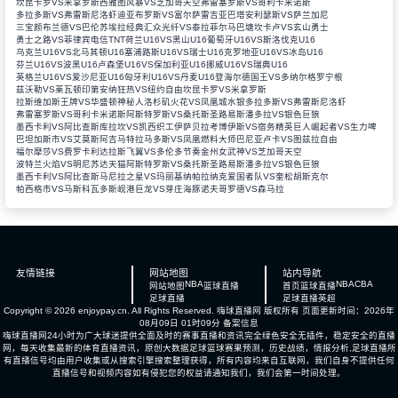
坎昆卡罗VS米拿罗斯
西雅图风暴VS芝加哥天空
弗雷塞罗斯VS哥利卡米诺斯
多拉多斯VS弗雷斯尼洛虾
迪亚布罗斯VS富尔萨雷吉亚
巴塔安利瑟斯VS萨兰加尼
三宝颜布兰德VS巴伦苏埃拉经典
汇众光纤VS泰拉菲尔马
巴塘坎卡卢VS玄山勇士
勇士之路VS菲律宾电信TNT
荷兰U16VS黑山U16
葡萄牙U16VS斯洛伐克U16
乌克兰U16VS北马其顿U16
塞浦路斯U16VS瑞士U16
克罗地亚U16VS冰岛U16
芬兰U16VS波黑U16
卢森堡U16VS保加利亚U16
挪威U16VS瑞典U16
英格兰U16VS爱沙尼亚U16
匈牙利U16VS丹麦U16
登海尔德国王VS多纳尔格罗宁根
兹沃勒VS莱瓦顿
印第安纳狂热VS纽约自由
坎昆卡罗VS米拿罗斯
拉斯维加斯王牌VS华盛顿神秘人
洛杉矶火花VS凤凰城水银
多拉多斯VS弗雷斯尼洛虾
弗雷塞罗斯VS哥利卡米诺斯
阿斯特罗斯VS桑托斯圣路易斯
潘多拉VS银色巨狼
墨西卡利VS阿比查斯
库拉坎VS凯西织工
伊萨贝拉考博伊斯VS宿务精英
巨人崛起者VS生力啤
巴坦加斯市VS艾莫斯阿吉马特
拉马多斯VS凤凰燃料大师
巴尼亚卢卡VS图兹拉自由
福尔摩莎VS费罗卡利
达拉斯飞翼VS多伦多节奏
金州女武神VS芝加哥天空
波特兰火焰VS明尼苏达天猫
阿斯特罗斯VS桑托斯圣路易斯
潘多拉VS银色巨狼
墨西卡利VS阿比查斯
马尼拉之星VS玛丽基纳
帕拉纳克爱国者队VS奎松胡斯克尔
帕西格市VS马斯科瓦多斯
岘港巨龙VS芽庄海豚
诺夫哥罗德VS森马拉
友情链接
网站地图
站内导航
NBA
NBA
CBA
网站地图
篮球直播
首页
篮球直播
足球直播
足球直播
英超
Copyright © 2026 enjoypay.cn. All Rights Reserved.
嗨球直播网
版权所有 页面更新时间：2026年
08月09日 01时09分
备案信息
嗨球直播网24小时为广大球迷提供全面及时的赛事直播和资讯完全绿色安全无插件，稳定安全的直播
网，每天收集最新的体育直播资讯，原创大数据足球篮球赛果预测，历史战绩，情报分析,足球直播所
有直播信号均由用户收集或从搜索引擎搜索整理获得，所有内容均来自互联网，我们自身不提供任何
直播信号和视频内容如有侵犯您的权益请通知我们，我们会第一时间处理。