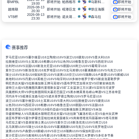
帕西格市
马斯科瓦多斯
菲MPBL
即将开始
即将开始
19:00
2026-08-13
岘港巨龙
芽庄海豚
越南联
即将开始
即将开始
20:30
2026-08-13
诺夫哥罗德
森马拉
VTB杯
即将开始
即将开始
23:30
赛事推荐
罗马尼亚U16VS塞尔维亚U16
立陶宛U16VS波兰U16
捷克U16VS意大利U16
拉脱维亚U16VS土耳其U16
希腊U16VS以色列U16
格鲁吉亚U16VS西班牙U16
比利时U16VS法国U16
斯洛文尼亚U16VS德国U16
荷兰U16VS葡萄牙U16
爱尔兰U16VS斯洛伐克U16
克罗地亚U16VS北马其顿U16
塞浦路斯U16VS乌克兰U16
瑞士U16VS冰岛U16
保加利亚U16VS波黑U16
芬兰U16VS瑞典U16
卢森堡U16VS挪威U16
奥地利U16VS丹麦U16
英格兰U16VS匈牙利U16
多纳尔格罗宁根VS斯皮洛夏勒罗伊
明尼苏达天猫VS拉斯维加斯王牌
马耳他VS直布罗陀
芝加哥天空VS印第安纳狂热
波特兰火焰VS西雅图风暴
托里塔斯女篮VS矿工女篮
浙江方兴渡VS深圳马可波罗
凤凰燃料大师VS伊拉斯图阴阳天
基尼巴国王VS黑水精英
青岛崂山啤酒VS江苏肯帝亚
河内水牛VS岘港巨龙
森马拉VS诺夫哥罗德
立陶宛U16VS罗马尼亚U16
波兰U16VS塞尔维亚U16
土耳其U16VS意大利U16
拉脱维亚U16VS捷克U16
以色列U16VS西班牙U16
希腊U16VS格鲁吉亚U16
德国U16VS法国U16
斯洛文尼亚U16VS比利时U16
纽约自由VS拉斯维加斯王牌
波拉VS米加
华盛顿神秘人VS凤凰城水银
明尼苏达天猫VS达拉斯飞翼
洛杉矶火花VS金州女武神
迪亚布罗斯VS富尔萨雷吉亚
帕拉纳克爱国者队VS宾南塔塔克
玛丽基纳VS塔马劳斯
马尼拉之星VS圣胡安骑士
黑山U16VS爱尔兰U16
斯洛伐克U16VS荷兰U16
北马其顿U16VS瑞士U16
冰岛U16VS塞浦路斯U16
乌克兰U16VS克罗地亚U16
波黑U16VS卢森堡U16
挪威U16VS芬兰U16
瑞典U16VS保加利亚U16
爱沙尼亚U16VS奥地利U16
丹麦U16VS英格兰U16
亚特兰大梦想VS多伦多节奏