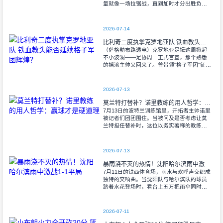
量就像一场拉锯战，直到加时才分出胜负。
当阿尔瓦雷斯那记弧线球挂入死角时，整个
球场都能听见蓝白军团球迷的呐喊——3比1
2026-07-14
比利奇二度执掌克罗地亚队 铁血教头能否延续格子军团辉煌？
（萨格勒布路透电）克罗地亚足坛这周掀起
不小波澜——足协周一正式官宣，那个熟悉
的摇滚主帅又回来了。曾带领"格子军团"征战
2008年欧洲杯的比利奇将重掌教鞭，接替功
勋教练达利奇留下的帅位。这位57岁的
2026-07-13
莫兰特打替补？诺里教练的用人哲学：赢球才是硬道理
7月13日的波特兰训练馆里，开拓者主帅诺里
被记者们团团围住。当被问及是否考虑让莫
兰特担任替补时，这位以务实著称的教练露
出了意味深长的笑容。 "这个问题
啊..."诺里摩挲着下巴，"球迷和媒
2026-07-13
暴雨浇不灭的热情！沈阳哈尔滨雨中激战1-1平局
7月11日的铁西体育场，雨水与欢呼声交织成
独特的交响曲。当沈阳队与哈尔滨队的球员
踏着水花登场时，看台上五万把雨伞同时收
起——这场雨，反倒让东北汉子的血性更加
沸腾。 开场第38分钟，马兴波
2026-07-11