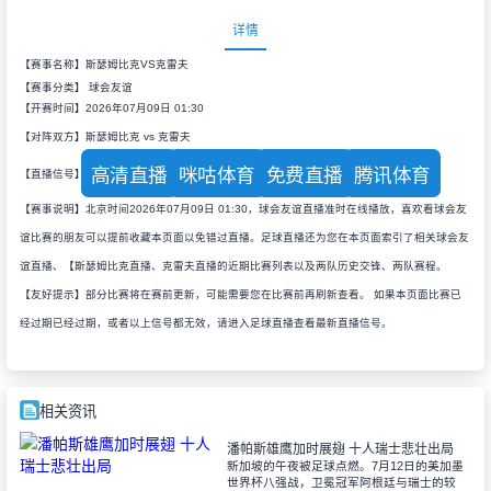
详情
【赛事名称】斯瑟姆比克VS克雷夫
【赛事分类】
球会友谊
【开赛时间】2026年07月09日 01:30
【对阵双方】斯瑟姆比克 vs 克雷夫
高清直播
咪咕体育
免费直播
腾讯体育
【直播信号】
【赛事说明】北京时间2026年07月09日 01:30，球会友谊直播准时在线播放，喜欢看球会友
谊比赛的朋友可以提前收藏本页面以免错过直播。足球直播还为您在本页面索引了相关球会友
谊直播、【斯瑟姆比克直播、克雷夫直播的近期比赛列表以及两队历史交锋、两队赛程。
【友好提示】部分比赛将在赛前更新，可能需要您在比赛前再刷新查看。 如果本页面比赛已
经过期已经过期，或者以上信号都无效，请进入足球直播查看最新直播信号。
相关资讯
潘帕斯雄鹰加时展翅 十人瑞士悲壮出局
新加坡的午夜被足球点燃。7月12日的美加墨
世界杯八强战，卫冕冠军阿根廷与瑞士的较