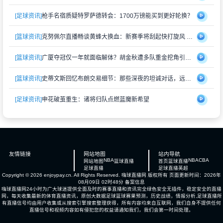
[足球资讯]
枪手名宿质疑特罗萨德转会：1700万镑能买到更好轮换？
[篮球资讯]
克努佩尔直播畅谈黄蜂大换血：新赛季将刮起快打旋风 射手群蓄势待发
[篮球资讯]
广厦夺冠仅一年就面临解体？胡金秋遭多队重金挖角引猜测
[篮球资讯]
史蒂文斯回忆布朗交易细节：那些深夜的坦诚对话，远比想象中复杂
[足球资讯]
申花破茧重生：诸将归队点燃蓝魔新希望
友情链接
网站地图
站内导航
NBA
NBA
CBA
网站地图
篮球直播
首页
篮球直播
足球直播
足球直播
英超
Copyright © 2026 enjoypay.cn. All Rights Reserved.
嗨球直播网
版权所有 页面更新时间：2026年
08月09日 02时48分
备案信息
嗨球直播网24小时为广大球迷提供全面及时的赛事直播和资讯完全绿色安全无插件，稳定安全的直播
网，每天收集最新的体育直播资讯，原创大数据足球篮球赛果预测，历史战绩，情报分析,足球直播所
有直播信号均由用户收集或从搜索引擎搜索整理获得，所有内容均来自互联网，我们自身不提供任何
直播信号和视频内容如有侵犯您的权益请通知我们，我们会第一时间处理。