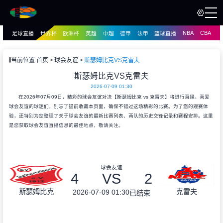
NBA
CBA
足球直播
世界杯
欧洲杯
英超
中超
德甲
法甲
篮球直播
页
直播
直播
当前位置:
首页
球会友谊
斯瑟姆比克VS克雷夫
资讯
斯瑟姆比克VS克雷夫
资讯
2026-07-09 01:30
录像
录像
在2026年07月09日，精彩的球会友谊对决【斯瑟姆比克 vs 克雷夫】将进行直播。喜爱
球会友谊的球迷们，别忘了提前收藏本页面，确保不错过这场精彩的比赛。为了您的观赛体
验，还特别为您整理了关于球会友谊的最新比赛列表、两队的历史交锋记录和赛程安排。这里
是您获取球会友谊直播信息的最佳地点，敬请关注。
球会友谊
4
VS
2
斯瑟姆比克
克雷夫
2026-07-09 01:30
已结束