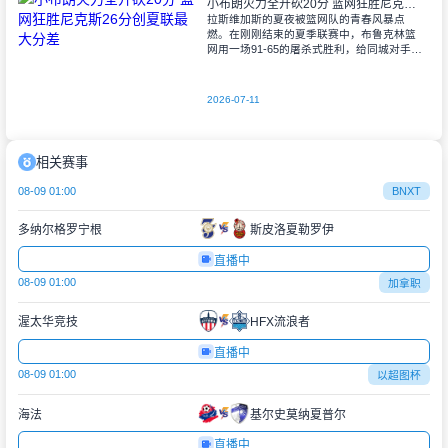
小布朗火力全开砍20分 篮网狂胜尼克斯26分创夏联最大分差
拉斯维加斯的夏夜被篮网队的青春风暴点
燃。在刚刚结束的夏季联赛中，布鲁克林篮
网用一场91-65的屠杀式胜利，给同城对手尼
克斯上了生动一课。6号秀小迈克尔-布朗仿
佛在向质疑者宣战，全场轰下20分3助攻
2026-07-11
相关赛事
08-09 01:00
BNXT
多纳尔格罗宁根
斯皮洛夏勒罗伊
直播中
08-09 01:00
加拿职
渥太华竞技
HFX流浪者
直播中
08-09 01:00
以超图杯
海法
基尔史莫纳夏普尔
直播中