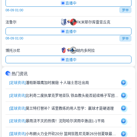
直播中
08-09 01:00
罗甲
法鲁尔
FK米耶尔库雷亚丘克
直播中
08-09 01:00
罗甲
博托沙尼
胡内多阿拉
直播中
热门资讯
[足球资讯]
潘帕斯雄鹰加时展翅 十人瑞士悲壮出局
[足球资讯]
比利奇二度执掌克罗地亚队 铁血教头能否延续格子军团辉煌？
[篮球资讯]
莫兰特打替补？诺里教练的用人哲学：赢球才是硬道理
[足球资讯]
暴雨浇不灭的热情！沈阳哈尔滨雨中激战1-1平局
[篮球资讯]
小布朗火力全开砍20分 篮网狂胜尼克斯26分创夏联最大分差