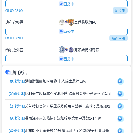
直播中
08-09 08:00
尼拉甲
迪利安格恩
兰乔桑塔纳FC
直播中
08-09 08:00
新西南联
纳尔逊郊区
克赖斯特彻奇联
直播中
热门资讯
[足球资讯]
潘帕斯雄鹰加时展翅 十人瑞士悲壮出局
[足球资讯]
比利奇二度执掌克罗地亚队 铁血教头能否延续格子军团辉煌？
[篮球资讯]
莫兰特打替补？诺里教练的用人哲学：赢球才是硬道理
[足球资讯]
暴雨浇不灭的热情！沈阳哈尔滨雨中激战1-1平局
[篮球资讯]
小布朗火力全开砍20分 篮网狂胜尼克斯26分创夏联最大分差