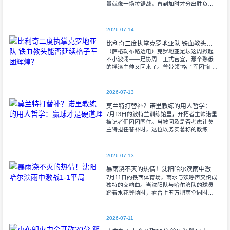
量就像一场拉锯战，直到加时才分出胜负。
当阿尔瓦雷斯那记弧线球挂入死角时，整个
球场都能听见蓝白军团球迷的呐喊——3比1
2026-07-14
比利奇二度执掌克罗地亚队 铁血教头能否延续格子军团辉煌？
（萨格勒布路透电）克罗地亚足坛这周掀起
不小波澜——足协周一正式官宣，那个熟悉
的摇滚主帅又回来了。曾带领"格子军团"征战
2008年欧洲杯的比利奇将重掌教鞭，接替功
勋教练达利奇留下的帅位。这位57岁的
2026-07-13
莫兰特打替补？诺里教练的用人哲学：赢球才是硬道理
7月13日的波特兰训练馆里，开拓者主帅诺里
被记者们团团围住。当被问及是否考虑让莫
兰特担任替补时，这位以务实著称的教练露
出了意味深长的笑容。 "这个问题
啊..."诺里摩挲着下巴，"球迷和媒
2026-07-13
暴雨浇不灭的热情！沈阳哈尔滨雨中激战1-1平局
7月11日的铁西体育场，雨水与欢呼声交织成
独特的交响曲。当沈阳队与哈尔滨队的球员
踏着水花登场时，看台上五万把雨伞同时收
起——这场雨，反倒让东北汉子的血性更加
沸腾。 开场第38分钟，马兴波
2026-07-11