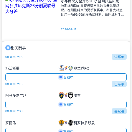
小布朗火力全开砍20分 篮网狂胜尼克斯26分创夏联最大分差
拉斯维加斯的夏夜被篮网队的青春风暴点
燃。在刚刚结束的夏季联赛中，布鲁克林篮
网用一场91-65的屠杀式胜利，给同城对手尼
克斯上了生动一课。6号秀小迈克尔-布朗仿
佛在向质疑者宣战，全场轰下20分3助攻
2026-07-11
相关赛事
08-09 07:15
洪都甲
洛沃斯墨
奥兰乔FC
直播中
08-09 07:15
巴马甲
阿马多尔广场
陶罗
直播中
08-09 07:30
美冠联
罗德岛
科罗拉多跃泉