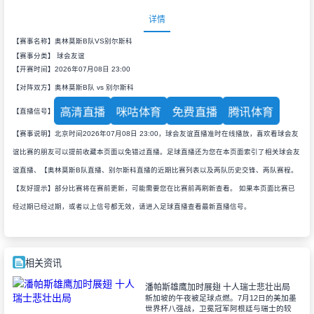
详情
【赛事名称】奥林莫斯B队VS别尔斯科
【赛事分类】
球会友谊
【开赛时间】2026年07月08日 23:00
【对阵双方】奥林莫斯B队 vs 别尔斯科
高清直播
咪咕体育
免费直播
腾讯体育
【直播信号】
【赛事说明】北京时间2026年07月08日 23:00，球会友谊直播准时在线播放，喜欢看球会友
谊比赛的朋友可以提前收藏本页面以免错过直播。足球直播还为您在本页面索引了相关球会友
谊直播、【奥林莫斯B队直播、别尔斯科直播的近期比赛列表以及两队历史交锋、两队赛程。
【友好提示】部分比赛将在赛前更新，可能需要您在比赛前再刷新查看。 如果本页面比赛已
经过期已经过期，或者以上信号都无效，请进入足球直播查看最新直播信号。
相关资讯
潘帕斯雄鹰加时展翅 十人瑞士悲壮出局
新加坡的午夜被足球点燃。7月12日的美加墨
世界杯八强战，卫冕冠军阿根廷与瑞士的较