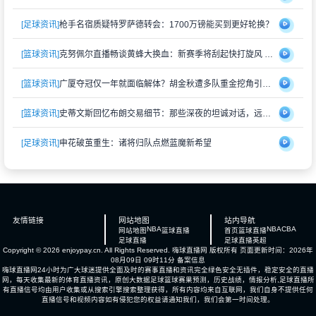
[足球资讯]
枪手名宿质疑特罗萨德转会：1700万镑能买到更好轮换？
[篮球资讯]
克努佩尔直播畅谈黄蜂大换血：新赛季将刮起快打旋风 射手群蓄势待发
[篮球资讯]
广厦夺冠仅一年就面临解体？胡金秋遭多队重金挖角引猜测
[篮球资讯]
史蒂文斯回忆布朗交易细节：那些深夜的坦诚对话，远比想象中复杂
[足球资讯]
申花破茧重生：诸将归队点燃蓝魔新希望
友情链接
网站地图
站内导航
NBA
NBA
CBA
网站地图
篮球直播
首页
篮球直播
足球直播
足球直播
英超
Copyright © 2026 enjoypay.cn. All Rights Reserved.
嗨球直播网
版权所有 页面更新时间：2026年
08月09日 09时11分
备案信息
嗨球直播网24小时为广大球迷提供全面及时的赛事直播和资讯完全绿色安全无插件，稳定安全的直播
网，每天收集最新的体育直播资讯，原创大数据足球篮球赛果预测，历史战绩，情报分析,足球直播所
有直播信号均由用户收集或从搜索引擎搜索整理获得，所有内容均来自互联网，我们自身不提供任何
直播信号和视频内容如有侵犯您的权益请通知我们，我们会第一时间处理。