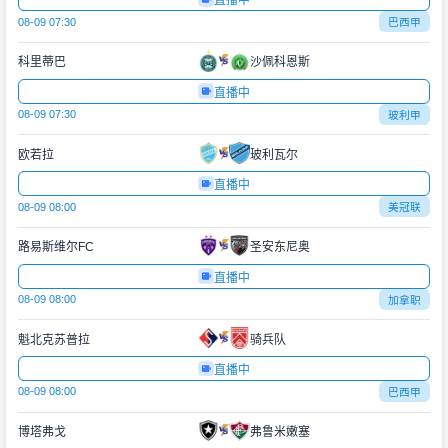
直播中
08-09 07:30
巴西甲
科里蒂巴
沙佩科恩斯
直播中
08-09 07:30
玻利甲
欧若拉
玻利瓦尔
直播中
08-09 08:00
美冠联
路易斯维尔FC
圣安东尼奥
直播中
08-09 08:00
加拿职
魁北克苏普拉
骑兵队
直播中
08-09 08:00
巴西甲
博塔弗戈
弗鲁米嫩塞