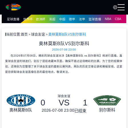
NBA
CBA
足球直播
世界杯
欧洲杯
英超
中超
德甲
法甲
篮球直播
页
直播
直播
当前位置:
首页
球会友谊
奥林莫斯B队VS别尔斯科
资讯
奥林莫斯B队VS别尔斯科
资讯
2026-07-08 23:00
录像
录像
在2026年07月08日，精彩的球会友谊对决【奥林莫斯B队 vs 别尔斯科】将进行直播。喜
爱球会友谊的球迷们，别忘了提前收藏本页面，确保不错过这场精彩的比赛。为了您的观赛体
验，还特别为您整理了关于球会友谊的最新比赛列表、两队的历史交锋记录和赛程安排。这里
是您获取球会友谊直播信息的最佳地点，敬请关注。
球会友谊
0
VS
1
奥林莫斯B队
别尔斯科
2026-07-08 23:00
已结束