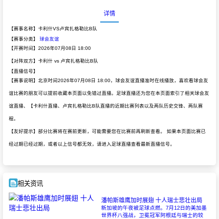
详情
【赛事名称】卡利什VS卢宾扎格勒比B队
【赛事分类】
球会友谊
【开赛时间】2026年07月08日 18:00
【对阵双方】卡利什 vs 卢宾扎格勒比B队
【直播信号】
【赛事说明】北京时间2026年07月08日 18:00，球会友谊直播准时在线播放，喜欢看球会友
谊比赛的朋友可以提前收藏本页面以免错过直播。足球直播还为您在本页面索引了相关球会友
谊直播、【卡利什直播、卢宾扎格勒比B队直播的近期比赛列表以及两队历史交锋、两队赛
程。
【友好提示】部分比赛将在赛前更新，可能需要您在比赛前再刷新查看。 如果本页面比赛已
经过期已经过期，或者以上信号都无效，请进入足球直播查看最新直播信号。
相关资讯
潘帕斯雄鹰加时展翅 十人瑞士悲壮出局
新加坡的午夜被足球点燃。7月12日的美加墨
世界杯八强战，卫冕冠军阿根廷与瑞士的较