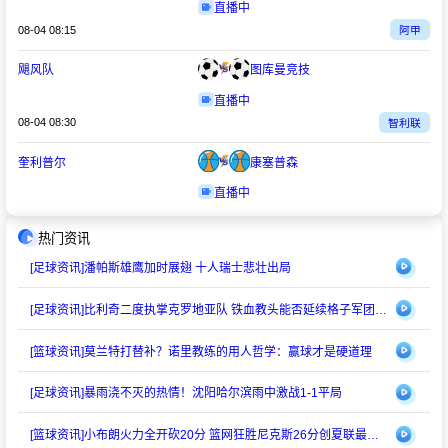
直播中
08-04 08:15
阿甲
飓风队
图库曼竞技
直播中
08-04 08:30
智利联
奎利普尔
康塞普森
直播中
热门资讯
[足球资讯]
潘帕斯雄鹰加时展翅 十人瑞士悲壮出局
[足球资讯]
比利奇二度执掌克罗地亚队 铁血教头能否延续格子军团辉煌？
[篮球资讯]
莫兰特打替补？诺里教练的用人哲学：赢球才是硬道理
[足球资讯]
暴雨浇不灭的热情！沈阳哈尔滨雨中激战1-1平局
[篮球资讯]
小布朗火力全开砍20分 篮网狂胜尼克斯26分创夏联最大分差