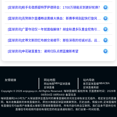
[足球资讯]
枪手名宿质疑特罗萨德转会：1700万镑能买到更好轮换？
[篮球资讯]
克努佩尔直播畅谈黄蜂大换血：新赛季将刮起快打旋风 射手群蓄势待发
[篮球资讯]
广厦夺冠仅一年就面临解体？胡金秋遭多队重金挖角引猜测
[篮球资讯]
史蒂文斯回忆布朗交易细节：那些深夜的坦诚对话，远比想象中复杂
[足球资讯]
申花破茧重生：诸将归队点燃蓝魔新希望
友情链接
网站地图
站内导航
NBA
NBA
CBA
网站地图
篮球直播
首页
篮球直播
足球直播
足球直播
英超
Copyright © 2026 enjoypay.cn. All Rights Reserved.
嗨球直播网
版权所有 页面更新时间：2026年
08月04日 08时44分
备案信息
嗨球直播网24小时为广大球迷提供全面及时的赛事直播和资讯完全绿色安全无插件，稳定安全的直播
网，每天收集最新的体育直播资讯，原创大数据足球篮球赛果预测，历史战绩，情报分析,足球直播所
有直播信号均由用户收集或从搜索引擎搜索整理获得，所有内容均来自互联网，我们自身不提供任何
直播信号和视频内容如有侵犯您的权益请通知我们，我们会第一时间处理。