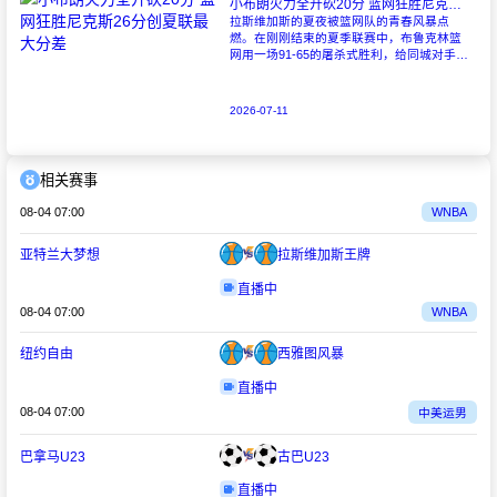
小布朗火力全开砍20分 篮网狂胜尼克斯26分创夏联最大分差
拉斯维加斯的夏夜被篮网队的青春风暴点
燃。在刚刚结束的夏季联赛中，布鲁克林篮
网用一场91-65的屠杀式胜利，给同城对手尼
克斯上了生动一课。6号秀小迈克尔-布朗仿
佛在向质疑者宣战，全场轰下20分3助攻
2026-07-11
相关赛事
08-04 07:00
WNBA
亚特兰大梦想
拉斯维加斯王牌
直播中
08-04 07:00
WNBA
纽约自由
西雅图风暴
直播中
08-04 07:00
中美运男
巴拿马U23
古巴U23
直播中