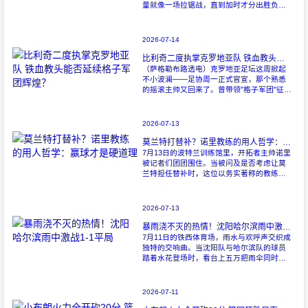
量就像一场拉锯战，直到加时才分出胜负。
当阿尔瓦雷斯那记弧线球挂入死角时，整个
球场都能听见蓝白军团球迷的呐喊——3比1
2026-07-14
比利奇二度执掌克罗地亚队 铁血教头能否延续格子军团辉煌？
（萨格勒布路透电）克罗地亚足坛这周掀起
不小波澜——足协周一正式官宣，那个熟悉
的摇滚主帅又回来了。曾带领"格子军团"征战
2008年欧洲杯的比利奇将重掌教鞭，接替功
勋教练达利奇留下的帅位。这位57岁的
2026-07-13
莫兰特打替补？诺里教练的用人哲学：赢球才是硬道理
7月13日的波特兰训练馆里，开拓者主帅诺里
被记者们团团围住。当被问及是否考虑让莫
兰特担任替补时，这位以务实著称的教练露
出了意味深长的笑容。 "这个问题
啊..."诺里摩挲着下巴，"球迷和媒
2026-07-13
暴雨浇不灭的热情！沈阳哈尔滨雨中激战1-1平局
7月11日的铁西体育场，雨水与欢呼声交织成
独特的交响曲。当沈阳队与哈尔滨队的球员
踏着水花登场时，看台上五万把雨伞同时收
起——这场雨，反倒让东北汉子的血性更加
沸腾。 开场第38分钟，马兴波
2026-07-11