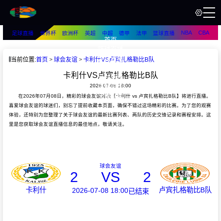
NBA
CBA
足球直播
世界杯
欧洲杯
英超
中超
德甲
法甲
篮球直播
首页
篮球直播
足球直播
当前位置:
首页
球会友谊
卡利什VS卢宾扎格勒比B队
篮球资讯
卡利什VS卢宾扎格勒比B队
足球资讯
2026-07-08 18:00
篮球录像
足球录像
在2026年07月08日，精彩的球会友谊对决【卡利什 vs 卢宾扎格勒比B队】将进行直播。
喜爱球会友谊的球迷们，别忘了提前收藏本页面，确保不错过这场精彩的比赛。为了您的观赛
体验，还特别为您整理了关于球会友谊的最新比赛列表、两队的历史交锋记录和赛程安排。这
里是您获取球会友谊直播信息的最佳地点，敬请关注。
球会友谊
2
VS
2
卡利什
卢宾扎格勒比B队
2026-07-08 18:00
已结束