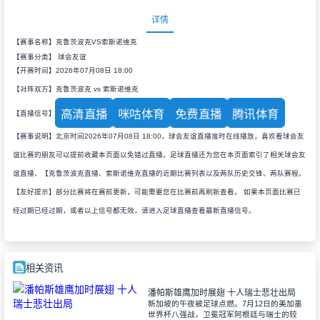
详情
【赛事名称】克鲁茨波克VS索斯诺维克
【赛事分类】
球会友谊
【开赛时间】2026年07月08日 18:00
【对阵双方】克鲁茨波克 vs 索斯诺维克
高清直播
咪咕体育
免费直播
腾讯体育
【直播信号】
【赛事说明】北京时间2026年07月08日 18:00，球会友谊直播准时在线播放，喜欢看球会友
谊比赛的朋友可以提前收藏本页面以免错过直播。足球直播还为您在本页面索引了相关球会友
谊直播、【克鲁茨波克直播、索斯诺维克直播的近期比赛列表以及两队历史交锋、两队赛程。
【友好提示】部分比赛将在赛前更新，可能需要您在比赛前再刷新查看。 如果本页面比赛已
经过期已经过期，或者以上信号都无效，请进入足球直播查看最新直播信号。
相关资讯
潘帕斯雄鹰加时展翅 十人瑞士悲壮出局
新加坡的午夜被足球点燃。7月12日的美加墨
世界杯八强战，卫冕冠军阿根廷与瑞士的较