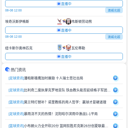
直播中
08-08 12:00
澳威北超
埃奇沃斯伊格斯
韦斯顿劳动熊
直播中
08-08 12:00
澳威北超
纽卡斯尔奥林匹克
瓦伦蒂勒
直播中
热门资讯
[足球资讯]
潘帕斯雄鹰加时展翅 十人瑞士悲壮出局
[足球资讯]
比利奇二度执掌克罗地亚队 铁血教头能否延续格子军团辉煌？
[篮球资讯]
莫兰特打替补？诺里教练的用人哲学：赢球才是硬道理
[足球资讯]
暴雨浇不灭的热情！沈阳哈尔滨雨中激战1-1平局
[篮球资讯]
小布朗火力全开砍20分 篮网狂胜尼克斯26分创夏联最大分差