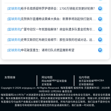
[足球资讯]
枪手名宿质疑特罗萨德转会：1700万镑能买到更好轮换？
[篮球资讯]
克努佩尔直播畅谈黄蜂大换血：新赛季将刮起快打旋风 射手群蓄势待发
[篮球资讯]
广厦夺冠仅一年就面临解体？胡金秋遭多队重金挖角引猜测
[篮球资讯]
史蒂文斯回忆布朗交易细节：那些深夜的坦诚对话，远比想象中复杂
[足球资讯]
申花破茧重生：诸将归队点燃蓝魔新希望
友情链接
网站地图
站内导航
NBA
NBA
CBA
网站地图
篮球直播
首页
篮球直播
足球直播
足球直播
英超
Copyright © 2026 enjoypay.cn. All Rights Reserved.
嗨球直播网
版权所有 页面更新时间：2026年
08月08日 12时28分
备案信息
嗨球直播网24小时为广大球迷提供全面及时的赛事直播和资讯完全绿色安全无插件，稳定安全的直播
网，每天收集最新的体育直播资讯，原创大数据足球篮球赛果预测，历史战绩，情报分析,足球直播所
有直播信号均由用户收集或从搜索引擎搜索整理获得，所有内容均来自互联网，我们自身不提供任何
直播信号和视频内容如有侵犯您的权益请通知我们，我们会第一时间处理。