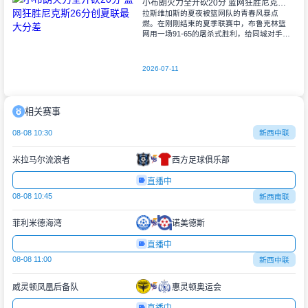
小布朗火力全开砍20分 篮网狂胜尼克斯26分创夏联最大分差
拉斯维加斯的夏夜被篮网队的青春风暴点
燃。在刚刚结束的夏季联赛中，布鲁克林篮
网用一场91-65的屠杀式胜利，给同城对手尼
克斯上了生动一课。6号秀小迈克尔-布朗仿
佛在向质疑者宣战，全场轰下20分3助攻
2026-07-11
相关赛事
08-08 10:30
新西中联
米拉马尔流浪者
西方足球俱乐部
直播中
08-08 10:45
新西南联
菲利米德海湾
诺美德斯
直播中
08-08 11:00
新西中联
威灵顿凤凰后备队
惠灵顿奥运会