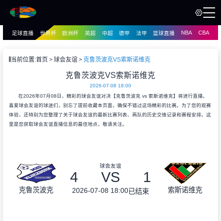
NBA
CBA
足球直播
世界杯
欧洲杯
英超
中超
德甲
法甲
篮球直播
页
直播
直播
当前位置:
首页
球会友谊
克鲁茨波克VS索斯诺维克
资讯
克鲁茨波克VS索斯诺维克
资讯
2026-07-08 18:00
录像
录像
在2026年07月08日，精彩的球会友谊对决【克鲁茨波克 vs 索斯诺维克】将进行直播。
喜爱球会友谊的球迷们，别忘了提前收藏本页面，确保不错过这场精彩的比赛。为了您的观赛
体验，还特别为您整理了关于球会友谊的最新比赛列表、两队的历史交锋记录和赛程安排。这
里是您获取球会友谊直播信息的最佳地点，敬请关注。
球会友谊
4
VS
1
克鲁茨波克
索斯诺维克
2026-07-08 18:00
已结束