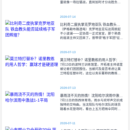
量就像一场拉锯战，直到加时才分出胜负。
当阿尔瓦雷斯那记弧线球挂入死角时，整个
球场都能听见蓝白军团球迷的呐喊——3比1
2026-07-14
比利奇二度执掌克罗地亚队 铁血教头能否延续格子军团辉煌？
（萨格勒布路透电）克罗地亚足坛这周掀起
不小波澜——足协周一正式官宣，那个熟悉
的摇滚主帅又回来了。曾带领"格子军团"征战
2008年欧洲杯的比利奇将重掌教鞭，接替功
勋教练达利奇留下的帅位。这位57岁的
2026-07-13
莫兰特打替补？诺里教练的用人哲学：赢球才是硬道理
7月13日的波特兰训练馆里，开拓者主帅诺里
被记者们团团围住。当被问及是否考虑让莫
兰特担任替补时，这位以务实著称的教练露
出了意味深长的笑容。 "这个问题
啊..."诺里摩挲着下巴，"球迷和媒
2026-07-13
暴雨浇不灭的热情！沈阳哈尔滨雨中激战1-1平局
7月11日的铁西体育场，雨水与欢呼声交织成
独特的交响曲。当沈阳队与哈尔滨队的球员
踏着水花登场时，看台上五万把雨伞同时收
起——这场雨，反倒让东北汉子的血性更加
沸腾。 开场第38分钟，马兴波
2026-07-11