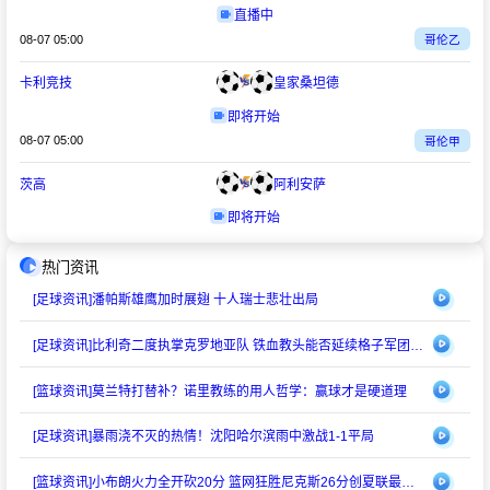
直播中
08-07 05:00
哥伦乙
卡利竞技
皇家桑坦德
即将开始
08-07 05:00
哥伦甲
茨高
阿利安萨
即将开始
热门资讯
[足球资讯]
潘帕斯雄鹰加时展翅 十人瑞士悲壮出局
[足球资讯]
比利奇二度执掌克罗地亚队 铁血教头能否延续格子军团辉煌？
[篮球资讯]
莫兰特打替补？诺里教练的用人哲学：赢球才是硬道理
[足球资讯]
暴雨浇不灭的热情！沈阳哈尔滨雨中激战1-1平局
[篮球资讯]
小布朗火力全开砍20分 篮网狂胜尼克斯26分创夏联最大分差