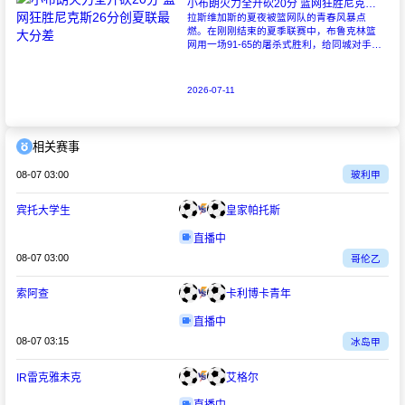
小布朗火力全开砍20分 篮网狂胜尼克斯26分创夏联最大分差
拉斯维加斯的夏夜被篮网队的青春风暴点
燃。在刚刚结束的夏季联赛中，布鲁克林篮
网用一场91-65的屠杀式胜利，给同城对手尼
克斯上了生动一课。6号秀小迈克尔-布朗仿
佛在向质疑者宣战，全场轰下20分3助攻
2026-07-11
相关赛事
08-07 03:00
玻利甲
宾托大学生
皇家帕托斯
直播中
08-07 03:00
哥伦乙
索阿查
卡利博卡青年
直播中
08-07 03:15
冰岛甲
IR雷克雅未克
艾格尔