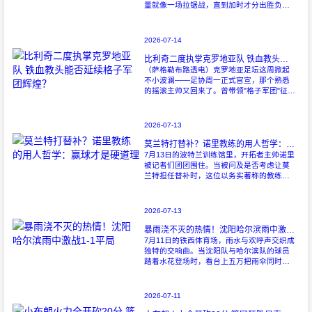
量就像一场拉锯战，直到加时才分出胜负。
当阿尔瓦雷斯那记弧线球挂入死角时，整个
球场都能听见蓝白军团球迷的呐喊——3比1
2026-07-14
比利奇二度执掌克罗地亚队 铁血教头能否延续格子军团辉煌？
（萨格勒布路透电）克罗地亚足坛这周掀起
不小波澜——足协周一正式官宣，那个熟悉
的摇滚主帅又回来了。曾带领"格子军团"征战
2008年欧洲杯的比利奇将重掌教鞭，接替功
勋教练达利奇留下的帅位。这位57岁的
2026-07-13
莫兰特打替补？诺里教练的用人哲学：赢球才是硬道理
7月13日的波特兰训练馆里，开拓者主帅诺里
被记者们团团围住。当被问及是否考虑让莫
兰特担任替补时，这位以务实著称的教练露
出了意味深长的笑容。 "这个问题
啊..."诺里摩挲着下巴，"球迷和媒
2026-07-13
暴雨浇不灭的热情！沈阳哈尔滨雨中激战1-1平局
7月11日的铁西体育场，雨水与欢呼声交织成
独特的交响曲。当沈阳队与哈尔滨队的球员
踏着水花登场时，看台上五万把雨伞同时收
起——这场雨，反倒让东北汉子的血性更加
沸腾。 开场第38分钟，马兴波
2026-07-11