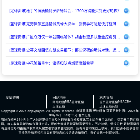
[足球资讯]
枪手名宿质疑特罗萨德转会：1700万镑能买到更好轮换？
[篮球资讯]
克努佩尔直播畅谈黄蜂大换血：新赛季将刮起快打旋风 射手群蓄势待发
[篮球资讯]
广厦夺冠仅一年就面临解体？胡金秋遭多队重金挖角引猜测
[篮球资讯]
史蒂文斯回忆布朗交易细节：那些深夜的坦诚对话，远比想象中复杂
[足球资讯]
申花破茧重生：诸将归队点燃蓝魔新希望
友情链接
网站地图
站内导航
NBA
NBA
CBA
网站地图
篮球直播
首页
篮球直播
足球直播
足球直播
英超
Copyright © 2026 enjoypay.cn. All Rights Reserved.
嗨球直播网
版权所有 页面更新时间：2026年
08月07日 04时33分
备案信息
嗨球直播网24小时为广大球迷提供全面及时的赛事直播和资讯完全绿色安全无插件，稳定安全的直播
网，每天收集最新的体育直播资讯，原创大数据足球篮球赛果预测，历史战绩，情报分析,足球直播所
有直播信号均由用户收集或从搜索引擎搜索整理获得，所有内容均来自互联网，我们自身不提供任何
直播信号和视频内容如有侵犯您的权益请通知我们，我们会第一时间处理。