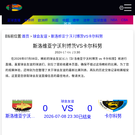
NBA
CBA
足球直播
世界杯
欧洲杯
英超
中超
德甲
法甲
篮球直播
首页
篮球直播
足球直播
当前位置:
首页
球会友谊
斯洛维亚宁沃利博茨VS卡尔科努
篮球资讯
斯洛维亚宁沃利博茨VS卡尔科努
足球资讯
2026-07-08 23:30
篮球录像
足球录像
在2026年07月08日，精彩的球会友谊对决【斯洛维亚宁沃利博茨 vs 卡尔科努】将进行
直播。喜爱球会友谊的球迷们，别忘了提前收藏本页面，确保不错过这场精彩的比赛。为了您
的观赛体验，还特别为您整理了关于球会友谊的最新比赛列表、两队的历史交锋记录和赛程安
排。这里是您获取球会友谊直播信息的最佳地点，敬请关注。
球会友谊
0
VS
0
斯洛维亚宁沃利博茨
卡尔科努
2026-07-08 23:30
已结束