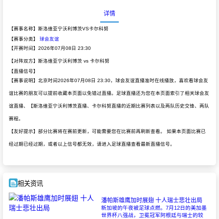
详情
【赛事名称】斯洛维亚宁沃利博茨VS卡尔科努
【赛事分类】
球会友谊
【开赛时间】2026年07月08日 23:30
【对阵双方】斯洛维亚宁沃利博茨 vs 卡尔科努
【直播信号】
【赛事说明】北京时间2026年07月08日 23:30，球会友谊直播准时在线播放，喜欢看球会友
谊比赛的朋友可以提前收藏本页面以免错过直播。足球直播还为您在本页面索引了相关球会友
谊直播、【斯洛维亚宁沃利博茨直播、卡尔科努直播的近期比赛列表以及两队历史交锋、两队
赛程。
【友好提示】部分比赛将在赛前更新，可能需要您在比赛前再刷新查看。 如果本页面比赛已
经过期已经过期，或者以上信号都无效，请进入足球直播查看最新直播信号。
相关资讯
潘帕斯雄鹰加时展翅 十人瑞士悲壮出局
新加坡的午夜被足球点燃。7月12日的美加墨
世界杯八强战，卫冕冠军阿根廷与瑞士的较