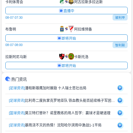
卡利体育会
阿古拉斯多拉达斯
直播中
08-07 07:30
玻利甲
布鲁明
阿拉维预备
即将开始
08-07 08:00
智利联
拉斯阿尼马斯
卡斯托洛
即将开始
热门资讯
[足球资讯]
潘帕斯雄鹰加时展翅 十人瑞士悲壮出局
[足球资讯]
比利奇二度执掌克罗地亚队 铁血教头能否延续格子军团辉煌？
[篮球资讯]
莫兰特打替补？诺里教练的用人哲学：赢球才是硬道理
[足球资讯]
暴雨浇不灭的热情！沈阳哈尔滨雨中激战1-1平局