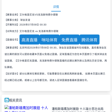
详情
【赛事名称】艾尔格里尼克VS克洛斯特费尔德联
【赛事分类】
球会友谊
【开赛时间】2026年07月09日 00:30
【对阵双方】艾尔格里尼克 vs 克洛斯特费尔德联
高清直播
咪咕体育
免费直播
腾讯体育
【直播信号】
【赛事说明】北京时间2026年07月09日 00:30，球会友谊直播准时在线播放，喜欢看球会友
谊比赛的朋友可以提前收藏本页面以免错过直播。足球直播还为您在本页面索引了相关球会友
谊直播、【艾尔格里尼克直播、克洛斯特费尔德联直播的近期比赛列表以及两队历史交锋、两
队赛程。
【友好提示】部分比赛将在赛前更新，可能需要您在比赛前再刷新查看。 如果本页面比赛已
经过期已经过期，或者以上信号都无效，请进入足球直播查看最新直播信号。
相关资讯
潘帕斯雄鹰加时展翅 十人瑞士悲壮出局