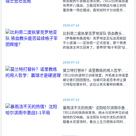
新加坡的午夜被足球点燃。7月12日的美加墨
世界杯八强战，卫冕冠军阿根廷与瑞士的较
量就像一场拉锯战，直到加时才分出胜负。
当阿尔瓦雷斯那记弧线球挂入死角时，整个
球场都能听见蓝白军团球迷的呐喊——3比1
2026-07-14
比利奇二度执掌克罗地亚队 铁血教头能否延续格子军团辉煌？
（萨格勒布路透电）克罗地亚足坛这周掀起
不小波澜——足协周一正式官宣，那个熟悉
的摇滚主帅又回来了。曾带领"格子军团"征战
2008年欧洲杯的比利奇将重掌教鞭，接替功
勋教练达利奇留下的帅位。这位57岁的
2026-07-13
莫兰特打替补？诺里教练的用人哲学：赢球才是硬道理
7月13日的波特兰训练馆里，开拓者主帅诺里
被记者们团团围住。当被问及是否考虑让莫
兰特担任替补时，这位以务实著称的教练露
出了意味深长的笑容。 "这个问题
啊..."诺里摩挲着下巴，"球迷和媒
2026-07-13
暴雨浇不灭的热情！沈阳哈尔滨雨中激战1-1平局
7月11日的铁西体育场，雨水与欢呼声交织成
独特的交响曲。当沈阳队与哈尔滨队的球员
踏着水花登场时，看台上五万把雨伞同时收
起——这场雨，反倒让东北汉子的血性更加
沸腾。 开场第38分钟，马兴波