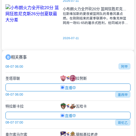
2026-07-11
小布朗火力全开砍20分 篮网狂胜尼克斯26分创夏联最大分差
拉斯维加斯的夏夜被篮网队的青春风暴点
燃。在刚刚结束的夏季联赛中，布鲁克林篮
网用一场91-65的屠杀式胜利，给同城对手尼
克斯上了生动一课。6号秀小迈克尔-布朗仿
佛在向质疑者宣战，全场轰下20分3助攻
2026-07-11
相关赛事
08-07 06:00
阿甲
圣塔菲联
拉努斯
直播中
08-07 06:00
墨西甲
特拉斯卡拉
瓦哈卡
直播中
08-07 07:00
哥伦乙
奥尔索马尔索
锡帕基拉老虎