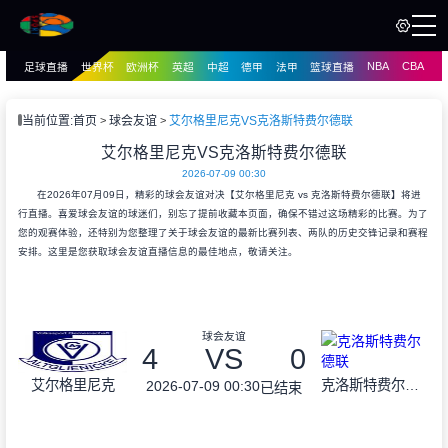
NBA
CBA
足球直播
世界杯
欧洲杯
英超
中超
德甲
法甲
篮球直播
页
直播
直播
当前位置:
首页
球会友谊
艾尔格里尼克VS克洛斯特费尔德联
资讯
艾尔格里尼克VS克洛斯特费尔德联
资讯
2026-07-09 00:30
录像
录像
在2026年07月09日，精彩的球会友谊对决【艾尔格里尼克 vs 克洛斯特费尔德联】将进
行直播。喜爱球会友谊的球迷们，别忘了提前收藏本页面，确保不错过这场精彩的比赛。为了
您的观赛体验，还特别为您整理了关于球会友谊的最新比赛列表、两队的历史交锋记录和赛程
安排。这里是您获取球会友谊直播信息的最佳地点，敬请关注。
球会友谊
4
VS
0
艾尔格里尼克
克洛斯特费尔德联
2026-07-09 00:30
已结束