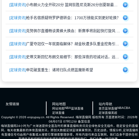
[篮球资讯]
小布朗火力全开砍20分 篮网狂胜尼克斯26分创夏联最大分差
[足球资讯]
枪手名宿质疑特罗萨德转会：1700万镑能买到更好轮换？
[篮球资讯]
克努佩尔直播畅谈黄蜂大换血：新赛季将刮起快打旋风 射手群蓄势待发
[篮球资讯]
广厦夺冠仅一年就面临解体？胡金秋遭多队重金挖角引猜测
[篮球资讯]
史蒂文斯回忆布朗交易细节：那些深夜的坦诚对话，远比想象中复杂
[足球资讯]
申花破茧重生：诸将归队点燃蓝魔新希望
友情链接
网站地图
站内导航
NBA
NBA
CBA
网站地图
篮球直播
首页
篮球直播
足球直播
足球直播
英超
Copyright © 2026 enjoypay.cn. All Rights Reserved.
嗨球直播网
版权所有 页面更新时间：2026年
08月07日 07时12分
备案信息
嗨球直播网24小时为广大球迷提供全面及时的赛事直播和资讯完全绿色安全无插件，稳定安全的直播
网，每天收集最新的体育直播资讯，原创大数据足球篮球赛果预测，历史战绩，情报分析,足球直播所
有直播信号均由用户收集或从搜索引擎搜索整理获得，所有内容均来自互联网，我们自身不提供任何
直播信号和视频内容如有侵犯您的权益请通知我们，我们会第一时间处理。