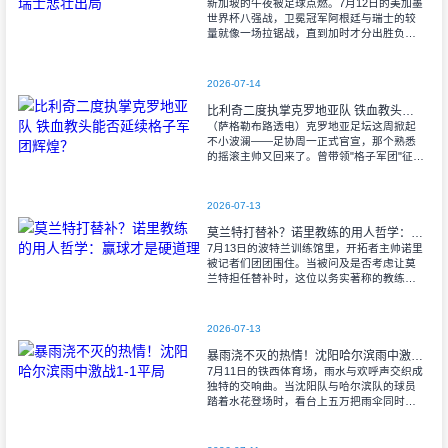
新加坡的午夜被足球点燃。7月12日的美加墨
世界杯八强战，卫冕冠军阿根廷与瑞士的较
量就像一场拉锯战，直到加时才分出胜负。
当阿尔瓦雷斯那记弧线球挂入死角时，整个
球场都能听见蓝白军团球迷的呐喊——3比1
2026-07-14
比利奇二度执掌克罗地亚队 铁血教头能否延续格子军团辉煌？
（萨格勒布路透电）克罗地亚足坛这周掀起
不小波澜——足协周一正式官宣，那个熟悉
的摇滚主帅又回来了。曾带领"格子军团"征战
2008年欧洲杯的比利奇将重掌教鞭，接替功
勋教练达利奇留下的帅位。这位57岁的
2026-07-13
莫兰特打替补？诺里教练的用人哲学：赢球才是硬道理
7月13日的波特兰训练馆里，开拓者主帅诺里
被记者们团团围住。当被问及是否考虑让莫
兰特担任替补时，这位以务实著称的教练露
出了意味深长的笑容。 "这个问题
啊..."诺里摩挲着下巴，"球迷和媒
2026-07-13
暴雨浇不灭的热情！沈阳哈尔滨雨中激战1-1平局
7月11日的铁西体育场，雨水与欢呼声交织成
独特的交响曲。当沈阳队与哈尔滨队的球员
踏着水花登场时，看台上五万把雨伞同时收
起——这场雨，反倒让东北汉子的血性更加
沸腾。 开场第38分钟，马兴波