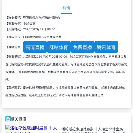
详情
【赛事名称】FC施滕达尔乐VS柏林迪纳摩
【赛事分类】
球会友谊
【开赛时间】2026年07月09日 00:00
【对阵双方】FC施滕达尔乐 vs 柏林迪纳摩
高清直播
咪咕体育
免费直播
腾讯体育
【直播信号】
【赛事说明】北京时间2026年07月09日 00:00，球会友谊直播准时在线播放，喜欢看球会友
谊比赛的朋友可以提前收藏本页面以免错过直播。足球直播还为您在本页面索引了相关球会友
谊直播、【FC施滕达尔乐直播、柏林迪纳摩直播的近期比赛列表以及两队历史交锋、两队赛
程。
【友好提示】部分比赛将在赛前更新，可能需要您在比赛前再刷新查看。 如果本页面比赛已
经过期已经过期，或者以上信号都无效，请进入足球直播查看最新直播信号。
相关资讯
潘帕斯雄鹰加时展翅 十人瑞士悲壮出局