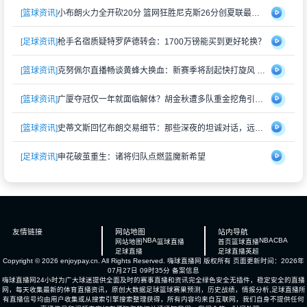
[篮球资讯]
小布朗火力全开砍20分 篮网狂胜尼克斯26分创夏联最大分差
[足球资讯]
枪手名宿质疑特罗萨德转会：1700万镑能买到更好轮换？
[篮球资讯]
克努佩尔直播畅谈黄蜂大换血：新赛季将刮起快打旋风 射手群蓄势待发
[篮球资讯]
广厦夺冠仅一年就面临解体？胡金秋遭多队重金挖角引猜测
[篮球资讯]
史蒂文斯回忆布朗交易细节：那些深夜的坦诚对话，远比想象中复杂
[足球资讯]
申花破茧重生：诸将归队点燃蓝魔新希望
友情链接
网站地图
站内导航
NBA
NBA
CBA
网站地图
篮球直播
首页
篮球直播
足球直播
足球直播
英超
Copyright © 2026 enjoypay.cn. All Rights Reserved.
嗨球直播网
版权所有 页面更新时间：2026年
07月27日 09时35分
备案信息
嗨球直播网24小时为广大球迷提供全面及时的赛事直播和资讯完全绿色安全无插件，稳定安全的直播
网，每天收集最新的体育直播资讯，原创大数据足球篮球赛果预测，历史战绩，情报分析,足球直播所
有直播信号均由用户收集或从搜索引擎搜索整理获得，所有内容均来自互联网，我们自身不提供任何