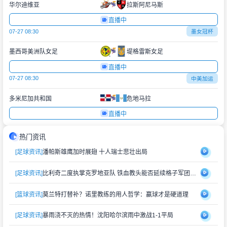
华尔迪维亚
拉斯阿尼马斯
直播中
07-27 08:30
墨女冠杯
墨西哥美洲队女足
堤格雷斯女足
直播中
07-27 08:30
中美加运
多米尼加共和国
危地马拉
直播中
热门资讯
[足球资讯]
潘帕斯雄鹰加时展翅 十人瑞士悲壮出局
[足球资讯]
比利奇二度执掌克罗地亚队 铁血教头能否延续格子军团辉煌？
[篮球资讯]
莫兰特打替补？诺里教练的用人哲学：赢球才是硬道理
[足球资讯]
暴雨浇不灭的热情！沈阳哈尔滨雨中激战1-1平局