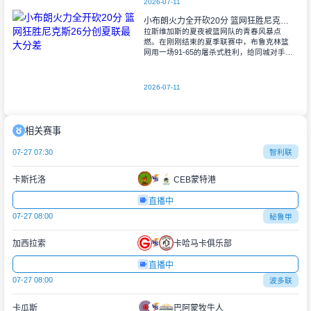
2026-07-11
小布朗火力全开砍20分 篮网狂胜尼克斯26分创夏联最大分差
拉斯维加斯的夏夜被篮网队的青春风暴点
燃。在刚刚结束的夏季联赛中，布鲁克林篮
网用一场91-65的屠杀式胜利，给同城对手尼
克斯上了生动一课。6号秀小迈克尔-布朗仿
佛在向质疑者宣战，全场轰下20分3助攻
2026-07-11
相关赛事
07-27 07:30
智利联
卡斯托洛
CEB蒙特港
直播中
07-27 08:00
秘鲁甲
加西拉索
卡哈马卡俱乐部
直播中
07-27 08:00
波多联
卡瓜斯
巴阿蒙牧牛人