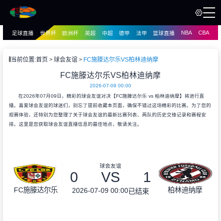
NBA
CBA
足球直播
世界杯
欧洲杯
英超
中超
德甲
法甲
篮球直播
页
直播
直播
当前位置:
首页
球会友谊
FC施滕达尔乐VS柏林迪纳摩
资讯
FC施滕达尔乐VS柏林迪纳摩
资讯
2026-07-09 00:00
录像
录像
在2026年07月09日，精彩的球会友谊对决【FC施滕达尔乐 vs 柏林迪纳摩】将进行直
播。喜爱球会友谊的球迷们，别忘了提前收藏本页面，确保不错过这场精彩的比赛。为了您的
观赛体验，还特别为您整理了关于球会友谊的最新比赛列表、两队的历史交锋记录和赛程安
排。这里是您获取球会友谊直播信息的最佳地点，敬请关注。
球会友谊
0
VS
1
FC施滕达尔乐
柏林迪纳摩
2026-07-09 00:00
已结束