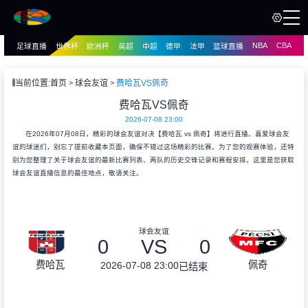
NBA
CBA
足球直播
世界杯
欧洲杯
英超
中超
德甲
法甲
篮球直播
页
直播
直播
当前位置:
首页
球会友谊
费哈瓦VS佩奇
资讯
费哈瓦VS佩奇
资讯
2026-07-08 23:00
录像
录像
在2026年07月08日，精彩的球会友谊对决【费哈瓦 vs 佩奇】将进行直播。喜爱球会友
谊的球迷们，别忘了提前收藏本页面，确保不错过这场精彩的比赛。为了您的观赛体验，还特
别为您整理了关于球会友谊的最新比赛列表、两队的历史交锋记录和赛程安排。这里是您获取
球会友谊直播信息的最佳地点，敬请关注。
球会友谊
0
VS
0
费哈瓦
佩奇
2026-07-08 23:00
已结束