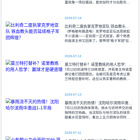
量就像一场拉锯战，直到加时才分出胜负。
当阿尔瓦雷斯那记弧线球挂入死角时，整个
球场都能听见蓝白军团球迷的呐喊——3比1
2026-07-14
比利奇二度执掌克罗地亚队 铁血教头能否延续格子军团辉煌？
（萨格勒布路透电）克罗地亚足坛这周掀起
不小波澜——足协周一正式官宣，那个熟悉
的摇滚主帅又回来了。曾带领"格子军团"征战
2008年欧洲杯的比利奇将重掌教鞭，接替功
勋教练达利奇留下的帅位。这位57岁的
2026-07-13
莫兰特打替补？诺里教练的用人哲学：赢球才是硬道理
7月13日的波特兰训练馆里，开拓者主帅诺里
被记者们团团围住。当被问及是否考虑让莫
兰特担任替补时，这位以务实著称的教练露
出了意味深长的笑容。 "这个问题
啊..."诺里摩挲着下巴，"球迷和媒
2026-07-13
暴雨浇不灭的热情！沈阳哈尔滨雨中激战1-1平局
7月11日的铁西体育场，雨水与欢呼声交织成
独特的交响曲。当沈阳队与哈尔滨队的球员
踏着水花登场时，看台上五万把雨伞同时收
起——这场雨，反倒让东北汉子的血性更加
沸腾。 开场第38分钟，马兴波
2026-07-11