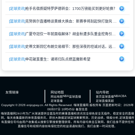
[足球资讯]
枪手名宿质疑特罗萨德转会：1700万镑能买到更好轮换？
[篮球资讯]
克努佩尔直播畅谈黄蜂大换血：新赛季将刮起快打旋风 射手群蓄势待发
[篮球资讯]
广厦夺冠仅一年就面临解体？胡金秋遭多队重金挖角引猜测
[篮球资讯]
史蒂文斯回忆布朗交易细节：那些深夜的坦诚对话，远比想象中复杂
[足球资讯]
申花破茧重生：诸将归队点燃蓝魔新希望
友情链接
网站地图
站内导航
NBA
NBA
CBA
网站地图
篮球直播
首页
篮球直播
足球直播
足球直播
英超
Copyright © 2026 enjoypay.cn. All Rights Reserved.
嗨球直播网
版权所有 页面更新时间：2026年
08月07日 10时45分
备案信息
嗨球直播网24小时为广大球迷提供全面及时的赛事直播和资讯完全绿色安全无插件，稳定安全的直播
网，每天收集最新的体育直播资讯，原创大数据足球篮球赛果预测，历史战绩，情报分析,足球直播所
有直播信号均由用户收集或从搜索引擎搜索整理获得，所有内容均来自互联网，我们自身不提供任何
直播信号和视频内容如有侵犯您的权益请通知我们，我们会第一时间处理。