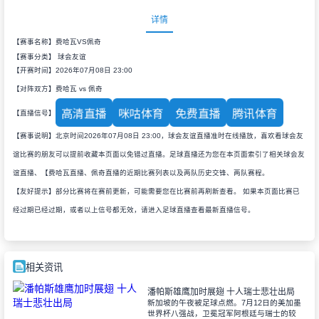
详情
【赛事名称】费哈瓦VS佩奇
【赛事分类】
球会友谊
【开赛时间】2026年07月08日 23:00
【对阵双方】费哈瓦 vs 佩奇
高清直播
咪咕体育
免费直播
腾讯体育
【直播信号】
【赛事说明】北京时间2026年07月08日 23:00，球会友谊直播准时在线播放，喜欢看球会友
谊比赛的朋友可以提前收藏本页面以免错过直播。足球直播还为您在本页面索引了相关球会友
谊直播、【费哈瓦直播、佩奇直播的近期比赛列表以及两队历史交锋、两队赛程。
【友好提示】部分比赛将在赛前更新，可能需要您在比赛前再刷新查看。 如果本页面比赛已
经过期已经过期，或者以上信号都无效，请进入足球直播查看最新直播信号。
相关资讯
潘帕斯雄鹰加时展翅 十人瑞士悲壮出局
新加坡的午夜被足球点燃。7月12日的美加墨
世界杯八强战，卫冕冠军阿根廷与瑞士的较