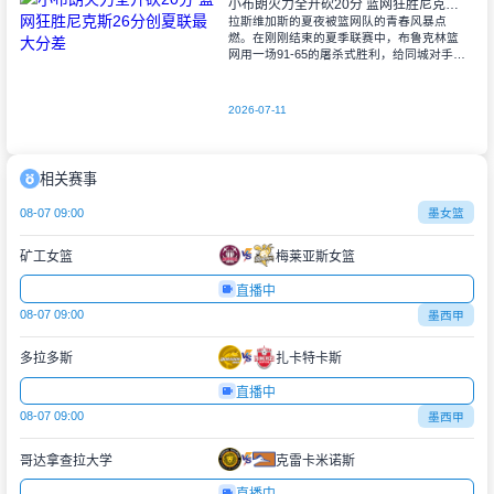
小布朗火力全开砍20分 篮网狂胜尼克斯26分创夏联最大分差
拉斯维加斯的夏夜被篮网队的青春风暴点
燃。在刚刚结束的夏季联赛中，布鲁克林篮
网用一场91-65的屠杀式胜利，给同城对手尼
克斯上了生动一课。6号秀小迈克尔-布朗仿
佛在向质疑者宣战，全场轰下20分3助攻
2026-07-11
相关赛事
08-07 09:00
墨女篮
矿工女篮
梅莱亚斯女篮
直播中
08-07 09:00
墨西甲
多拉多斯
扎卡特卡斯
直播中
08-07 09:00
墨西甲
哥达拿查拉大学
克雷卡米诺斯