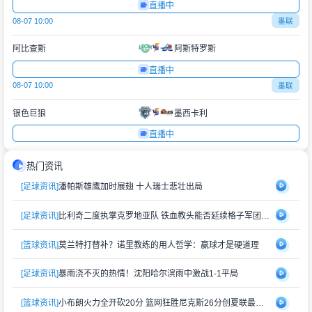
直播中
08-07 10:00
墨联
阿比查斯
阿斯特罗斯
直播中
08-07 10:00
墨联
银色巨狼
墨西卡利
直播中
热门资讯
[足球资讯]
潘帕斯雄鹰加时展翅 十人瑞士悲壮出局
[足球资讯]
比利奇二度执掌克罗地亚队 铁血教头能否延续格子军团辉煌？
[篮球资讯]
莫兰特打替补？诺里教练的用人哲学：赢球才是硬道理
[足球资讯]
暴雨浇不灭的热情！沈阳哈尔滨雨中激战1-1平局
[篮球资讯]
小布朗火力全开砍20分 篮网狂胜尼克斯26分创夏联最大分差