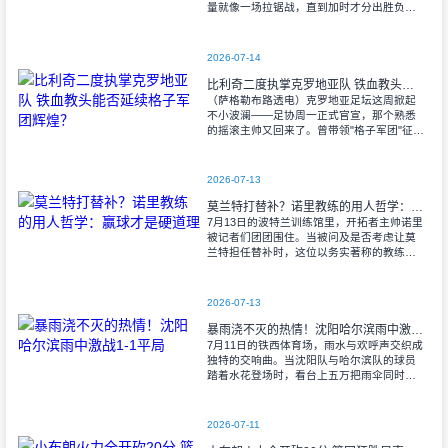
量就像一场拉锯战，直到加时才分出胜负。
当阿尔瓦雷斯那记弧线球挂入死角时，整个
球场都能听见蓝白军团球迷的呐喊——3比1
2026-07-14
比利奇二度执掌克罗地亚队 铁血教头能否延续格子军团辉煌？
（萨格勒布路透电）克罗地亚足坛这周掀起
不小波澜——足协周一正式官宣，那个熟悉
的摇滚主帅又回来了。曾带领"格子军团"征战
2008年欧洲杯的比利奇将重掌教鞭，接替功
勋教练达利奇留下的帅位。这位57岁的
2026-07-13
莫兰特打替补？诺里教练的用人哲学：赢球才是硬道理
7月13日的波特兰训练馆里，开拓者主帅诺里
被记者们团团围住。当被问及是否考虑让莫
兰特担任替补时，这位以务实著称的教练露
出了意味深长的笑容。 "这个问题
啊..."诺里摩挲着下巴，"球迷和媒
2026-07-13
暴雨浇不灭的热情！沈阳哈尔滨雨中激战1-1平局
7月11日的铁西体育场，雨水与欢呼声交织成
独特的交响曲。当沈阳队与哈尔滨队的球员
踏着水花登场时，看台上五万把雨伞同时收
起——这场雨，反倒让东北汉子的血性更加
沸腾。 开场第38分钟，马兴波
2026-07-11