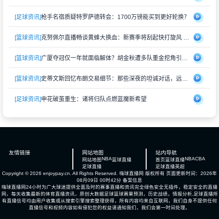
[足球资讯]
枪手名宿质疑特罗萨德转会：1700万镑能买到更好轮换？
[篮球资讯]
克努佩尔直播畅谈黄蜂大换血：新赛季将刮起快打旋风 射手群蓄势待发
[篮球资讯]
广厦夺冠仅一年就面临解体？胡金秋遭多队重金挖角引猜测
[篮球资讯]
史蒂文斯回忆布朗交易细节：那些深夜的坦诚对话，远比想象中复杂
[足球资讯]
申花破茧重生：诸将归队点燃蓝魔新希望
友情链接
网站地图
站内导航
NBA
NBA
CBA
网站地图
篮球直播
首页
篮球直播
足球直播
足球直播
英超
Copyright © 2026 enjoypay.cn. All Rights Reserved.
嗨球直播网
版权所有 页面更新时间：2026年
08月09日 00时42分
备案信息
嗨球直播网24小时为广大球迷提供全面及时的赛事直播和资讯完全绿色安全无插件，稳定安全的直播
网，每天收集最新的体育直播资讯，原创大数据足球篮球赛果预测，历史战绩，情报分析,足球直播所
有直播信号均由用户收集或从搜索引擎搜索整理获得，所有内容均来自互联网，我们自身不提供任何
直播信号和视频内容如有侵犯您的权益请通知我们，我们会第一时间处理。