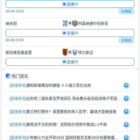
直播中
08-08 23:00
白俄超
纳夫田
阿森纳捷尔任斯克
直播中
08-08 23:00
白俄超
斯拉维亚莫兹里
特兰斯迈
直播中
热门资讯
[足球资讯]
潘帕斯雄鹰加时展翅 十人瑞士悲壮出局
[足球资讯]
比利奇二度执掌克罗地亚队 铁血教头能否延续格子军团辉煌？
[篮球资讯]
莫兰特打替补？诺里教练的用人哲学：赢球才是硬道理
[足球资讯]
暴雨浇不灭的热情！沈阳哈尔滨雨中激战1-1平局
[篮球资讯]
小布朗火力全开砍20分 篮网狂胜尼克斯26分创夏联最大分差