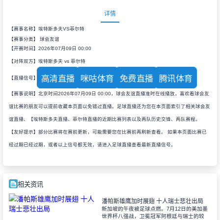
详情
【赛事名称】埃特斯多夫VS菲尔特
【赛事分类】
球会友谊
【开赛时间】2026年07月09日 00:00
【对阵双方】埃特斯多夫 vs 菲尔特
高清直播
咪咕体育
免费直播
腾讯体育
【直播信号】
【赛事说明】北京时间2026年07月09日 00:00，球会友谊直播准时在线播放，喜欢看球会友
谊比赛的朋友可以提前收藏本页面以免错过直播。足球直播还为您在本页面索引了相关球会友
谊直播、【埃特斯多夫直播、菲尔特直播的近期比赛列表以及两队历史交锋、两队赛程。
【友好提示】部分比赛将在赛前更新，可能需要您在比赛前再刷新查看。 如果本页面比赛已
经过期已经过期，或者以上信号都无效，请进入足球直播查看最新直播信号。
相关资讯
潘帕斯雄鹰加时展翅 十人瑞士悲壮出局
新加坡的午夜被足球点燃。7月12日的美加墨
世界杯八强战，卫冕冠军阿根廷与瑞士的较