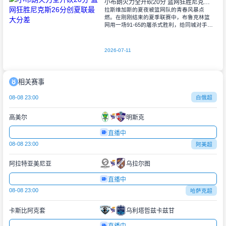
小布朗火力全开砍20分 篮网狂胜尼克斯26分创夏联最大分差
拉斯维加斯的夏夜被篮网队的青春风暴点
燃。在刚刚结束的夏季联赛中，布鲁克林篮
网用一场91-65的屠杀式胜利，给同城对手尼
克斯上了生动一课。6号秀小迈克尔-布朗仿
佛在向质疑者宣战，全场轰下20分3助攻
2026-07-11
相关赛事
08-08 23:00
白俄超
高美尔
明斯克
直播中
08-08 23:00
阿美超
阿拉特亚美尼亚
乌拉尔图
直播中
08-08 23:00
哈萨克超
卡斯比阿克套
乌利塔哲兹卡兹甘