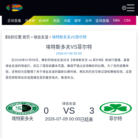
NBA
CBA
足球直播
世界杯
欧洲杯
英超
中超
德甲
法甲
篮球直播
页
直播
直播
当前位置:
首页
球会友谊
埃特斯多夫VS菲尔特
资讯
埃特斯多夫VS菲尔特
资讯
2026-07-09 00:00
录像
录像
在2026年07月09日，精彩的球会友谊对决【埃特斯多夫 vs 菲尔特】将进行直播。喜爱
球会友谊的球迷们，别忘了提前收藏本页面，确保不错过这场精彩的比赛。为了您的观赛体
验，还特别为您整理了关于球会友谊的最新比赛列表、两队的历史交锋记录和赛程安排。这里
是您获取球会友谊直播信息的最佳地点，敬请关注。
球会友谊
0
VS
3
埃特斯多夫
菲尔特
2026-07-09 00:00
已结束