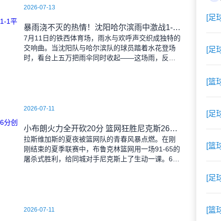
2026-07-13
[足
暴雨浇不灭的热情！沈阳哈尔滨雨中激战1-1平局
7月11日的铁西体育场，雨水与欢呼声交织成独特的
交响曲。当沈阳队与哈尔滨队的球员踏着水花登场
[足
时，看台上五万把雨伞同时收起——这场雨，反倒
让东北汉子的血性更加沸腾。 开场第38分钟，
马兴波
[篮
2026-07-11
[足
小布朗火力全开砍20分 篮网狂胜尼克斯26分创夏联最大分差
拉斯维加斯的夏夜被篮网队的青春风暴点燃。在刚
[篮
刚结束的夏季联赛中，布鲁克林篮网用一场91-65的
屠杀式胜利，给同城对手尼克斯上了生动一课。6号
秀小迈克尔-布朗仿佛在向质疑者宣战，全场轰下20
[足
分3助攻
[篮
2026-07-11