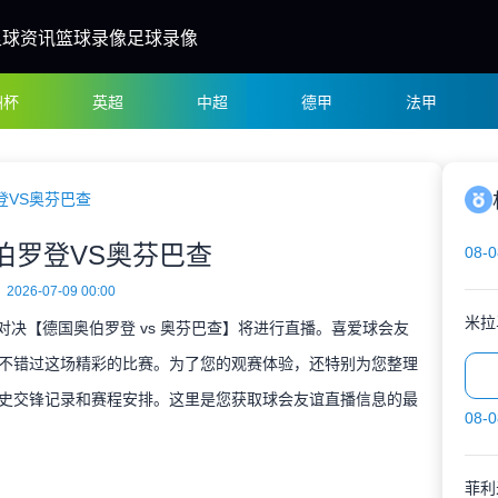
足球资讯
篮球录像
足球录像
洲杯
英超
中超
德甲
法甲
登VS奥芬巴查
伯罗登VS奥芬巴查
08-0
2026-07-09 00:00
米拉
谊对决【德国奥伯罗登 vs 奥芬巴查】将进行直播。喜爱球会友
不错过这场精彩的比赛。为了您的观赛体验，还特别为您整理
史交锋记录和赛程安排。这里是您获取球会友谊直播信息的最
08-0
菲利