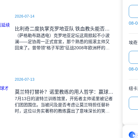
2026-07-14
08-0
比利奇二度执掌克罗地亚队 铁血教头能否延续格子军团辉煌？
（萨格勒布路透电）克罗地亚足坛这周掀起不小波
澜——足协周一正式官宣，那个熟悉的摇滚主帅又
埃奇
回来了。曾带领"格子军团"征战2008年欧洲杯的比
利奇将重掌教鞭，接替功勋教练达利奇留下的帅
位。这位57岁的
08-0
2026-07-13
莫兰特打替补？诺里教练的用人哲学：赢球才是硬道理
7月13日的波特兰训练馆里，开拓者主帅诺里被记者
们团团围住。当被问及是否考虑让莫兰特担任替补
时，这位以务实著称的教练露出了意味深长的笑
容。 "这个问题啊..."诺里摩挲着下巴，"球迷和
媒