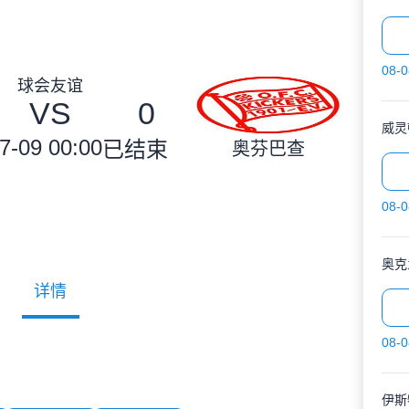
08-0
球会友谊
VS
0
7-09 00:00
已结束
奥芬巴查
08-0
奥克
详情
08-0