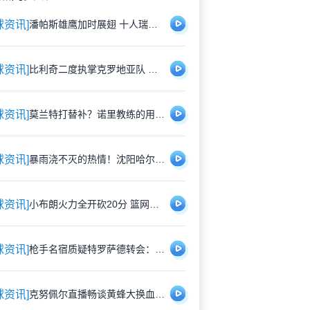
球资讯]
潘帕斯雄鹰加时展翅 十人瑞士悲壮出局
球资讯]
比利奇二度执掌克罗地亚队 铁血教头能否延续格子军团辉煌？
球资讯]
莫兰特打替补？诺里教练的用人哲学：赢球才是硬道理
球资讯]
暴雨浇不灭的热情！沈阳哈尔滨雨中激战1-1平局
球资讯]
小布朗火力全开砍20分 篮网狂胜尼克斯26分创夏联最大分差
球资讯]
枪手名宿质疑特罗萨德转会：1700万镑能买到更好轮换？
球资讯]
克努佩尔直播畅谈黄蜂大换血：新赛季将刮起快打旋风 射手群蓄势待发