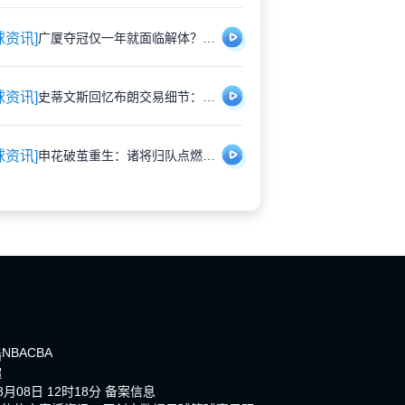
球资讯]
广厦夺冠仅一年就面临解体？胡金秋遭多队重金挖角引猜测
球资讯]
史蒂文斯回忆布朗交易细节：那些深夜的坦诚对话，远比想象中复杂
球资讯]
申花破茧重生：诸将归队点燃蓝魔新希望
NBA
CBA
播
超
月08日 12时18分
备案信息