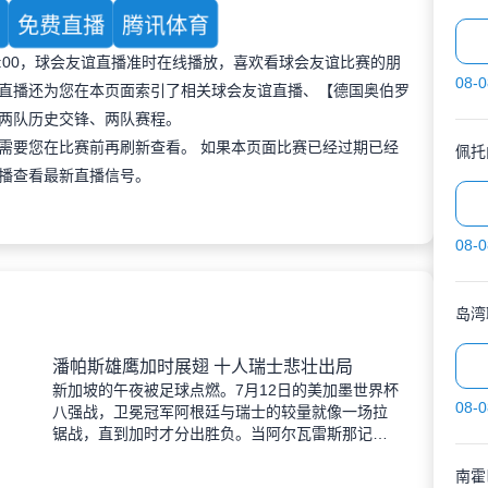
育
免费直播
腾讯体育
 00:00，球会友谊直播准时在线播放，喜欢看球会友谊比赛的朋
08-0
直播还为您在本页面索引了相关球会友谊直播、【德国奥伯罗
两队历史交锋、两队赛程。
需要您在比赛前再刷新查看。 如果本页面比赛已经过期已经
佩托
播查看最新直播信号。
08-0
岛湾
潘帕斯雄鹰加时展翅 十人瑞士悲壮出局
新加坡的午夜被足球点燃。7月12日的美加墨世界杯
08-0
八强战，卫冕冠军阿根廷与瑞士的较量就像一场拉
锯战，直到加时才分出胜负。当阿尔瓦雷斯那记弧
线球挂入死角时，整个球场都能听见蓝白军团球迷
南霍
的呐喊——3比1