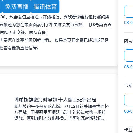
育
免费直播
腾讯体育
 23:00，球会友谊直播准时在线播放，喜欢看球会友谊比赛的朋
08-0
直播还为您在本页面索引了相关球会友谊直播、【比奇斯吉直
及两队历史交锋、两队赛程。
需要您在比赛前再刷新查看。 如果本页面比赛已经过期已经
阿拉
播查看最新直播信号。
08-0
卡斯
潘帕斯雄鹰加时展翅 十人瑞士悲壮出局
新加坡的午夜被足球点燃。7月12日的美加墨世界杯
08-0
八强战，卫冕冠军阿根廷与瑞士的较量就像一场拉
锯战，直到加时才分出胜负。当阿尔瓦雷斯那记弧
线球挂入死角时，整个球场都能听见蓝白军团球迷
卡亚
的呐喊——3比1