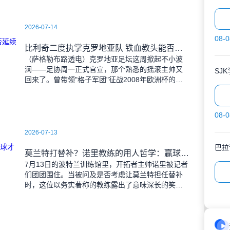
2026-07-14
08-0
比利奇二度执掌克罗地亚队 铁血教头能否延续格子军团辉煌？
（萨格勒布路透电）克罗地亚足坛这周掀起不小波
澜——足协周一正式官宣，那个熟悉的摇滚主帅又
SJ
回来了。曾带领"格子军团"征战2008年欧洲杯的比
利奇将重掌教鞭，接替功勋教练达利奇留下的帅
位。这位57岁的
08-0
2026-07-13
巴拉
莫兰特打替补？诺里教练的用人哲学：赢球才是硬道理
7月13日的波特兰训练馆里，开拓者主帅诺里被记者
们团团围住。当被问及是否考虑让莫兰特担任替补
时，这位以务实著称的教练露出了意味深长的笑
容。 "这个问题啊..."诺里摩挲着下巴，"球迷和
媒