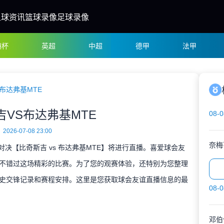
足球资讯
篮球录像
足球录像
洲杯
英超
中超
德甲
法甲
布达弗基MTE
吉VS布达弗基MTE
08-0
2026-07-08 23:00
奈梅
谊对决【比奇斯吉 vs 布达弗基MTE】将进行直播。喜爱球会友
不错过这场精彩的比赛。为了您的观赛体验，还特别为您整理
史交锋记录和赛程安排。这里是您获取球会友谊直播信息的最
08-0
邓伯