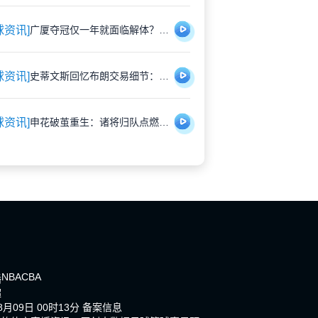
球资讯]
广厦夺冠仅一年就面临解体？胡金秋遭多队重金挖角引猜测
球资讯]
史蒂文斯回忆布朗交易细节：那些深夜的坦诚对话，远比想象中复杂
球资讯]
申花破茧重生：诸将归队点燃蓝魔新希望
NBA
CBA
播
超
月09日 00时13分
备案信息