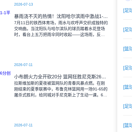
2026-07-13
[足
暴雨浇不灭的热情！沈阳哈尔滨雨中激战1-1平局
7月11日的铁西体育场，雨水与欢呼声交织成独特的
交响曲。当沈阳队与哈尔滨队的球员踏着水花登场
[足
时，看台上五万把雨伞同时收起——这场雨，反倒
让东北汉子的血性更加沸腾。 开场第38分钟，
马兴波
[篮
2026-07-11
[足
小布朗火力全开砍20分 篮网狂胜尼克斯26分创夏联最大分差
拉斯维加斯的夏夜被篮网队的青春风暴点燃。在刚
[篮
刚结束的夏季联赛中，布鲁克林篮网用一场91-65的
屠杀式胜利，给同城对手尼克斯上了生动一课。6号
秀小迈克尔-布朗仿佛在向质疑者宣战，全场轰下20
[足
分3助攻
[篮
2026-07-11