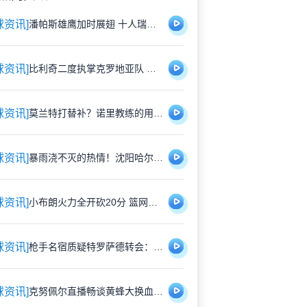
球资讯]
潘帕斯雄鹰加时展翅 十人瑞士悲壮出局
球资讯]
比利奇二度执掌克罗地亚队 铁血教头能否延续格子军团辉煌？
球资讯]
莫兰特打替补？诺里教练的用人哲学：赢球才是硬道理
球资讯]
暴雨浇不灭的热情！沈阳哈尔滨雨中激战1-1平局
球资讯]
小布朗火力全开砍20分 篮网狂胜尼克斯26分创夏联最大分差
球资讯]
枪手名宿质疑特罗萨德转会：1700万镑能买到更好轮换？
球资讯]
克努佩尔直播畅谈黄蜂大换血：新赛季将刮起快打旋风 射手群蓄势待发