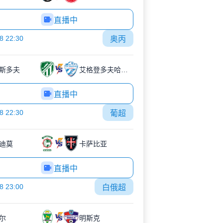
直播中
8 22:30
奥丙
斯多夫
艾格登多夫哈特伯格
直播中
8 22:30
葡超
迪莫
卡萨比亚
直播中
8 23:00
白俄超
尔
明斯克