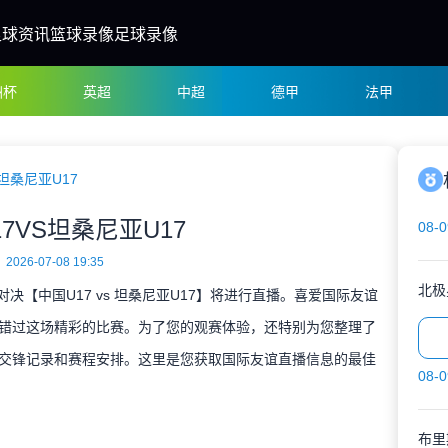
足球资讯
篮球录像
足球录像
洲杯
英超
中超
德甲
法甲
S坦桑尼亚U17
7VS坦桑尼亚U17
08-0
2026-07-08 19:35
北极
谊对决【中国U17 vs 坦桑尼亚U17】将进行直播。喜爱国际友谊
错过这场精彩的比赛。为了您的观赛体验，还特别为您整理了
交锋记录和赛程安排。这里是您获取国际友谊直播信息的最佳
08-0
布里