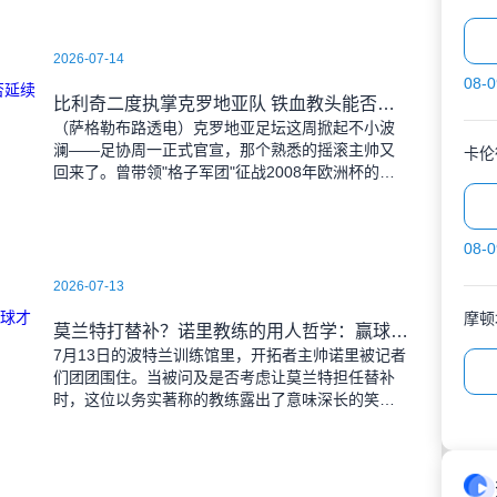
2026-07-14
08-0
比利奇二度执掌克罗地亚队 铁血教头能否延续格子军团辉煌？
（萨格勒布路透电）克罗地亚足坛这周掀起不小波
澜——足协周一正式官宣，那个熟悉的摇滚主帅又
卡伦
回来了。曾带领"格子军团"征战2008年欧洲杯的比
利奇将重掌教鞭，接替功勋教练达利奇留下的帅
位。这位57岁的
08-0
2026-07-13
莫兰特打替补？诺里教练的用人哲学：赢球才是硬道理
7月13日的波特兰训练馆里，开拓者主帅诺里被记者
们团团围住。当被问及是否考虑让莫兰特担任替补
时，这位以务实著称的教练露出了意味深长的笑
容。 "这个问题啊..."诺里摩挲着下巴，"球迷和
媒