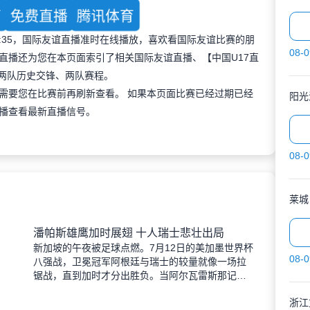
育
免费直播
腾讯体育
 19:35，国际友谊直播准时在线播放，喜欢看国际友谊比赛的朋
08-0
直播还为您在本页面索引了相关国际友谊直播、【中国U17直
及两队历史交锋、两队赛程。
需要您在比赛前再刷新查看。 如果本页面比赛已经过期已经
阳光
播查看最新直播信号。
08-0
莱城
潘帕斯雄鹰加时展翅 十人瑞士悲壮出局
新加坡的午夜被足球点燃。7月12日的美加墨世界杯
08-0
八强战，卫冕冠军阿根廷与瑞士的较量就像一场拉
锯战，直到加时才分出胜负。当阿尔瓦雷斯那记弧
线球挂入死角时，整个球场都能听见蓝白军团球迷
浙江
的呐喊——3比1