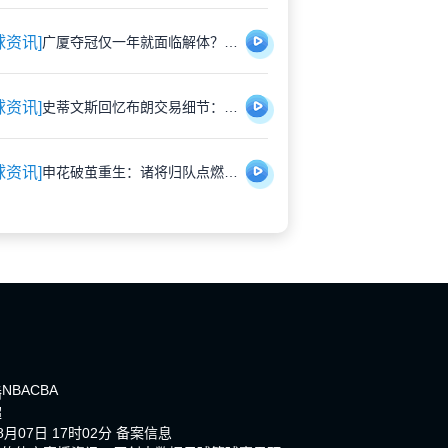
球资讯]
广厦夺冠仅一年就面临解体？胡金秋遭多队重金挖角引猜测
球资讯]
史蒂文斯回忆布朗交易细节：那些深夜的坦诚对话，远比想象中复杂
球资讯]
申花破茧重生：诸将归队点燃蓝魔新希望
NBA
CBA
播
超
月07日 17时02分
备案信息