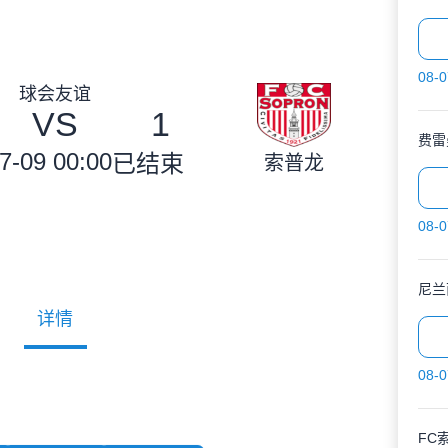
08-0
球会友谊
VS
1
7-09 00:00
已结束
索普龙
08-0
详情
08-0
FC