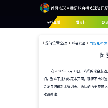
首页
篮球直播
足球直播
篮球资讯
足球直播
世界杯
欧
当前位置:
首页
球会友谊
阿贾克VS
阿
在2026年07月09日，精彩的球会友
们，别忘了提前收藏本页面，确保不错过这
会友谊的最新比赛列表、两队的历史交锋记
敬请关注。