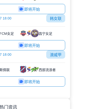
即将开始
7 18:00
韩女联
FCM女足
昌宁女足
即将开始
7 18:00
澳威甲
斯佩联
西部流浪者
即将开始
热门资讯