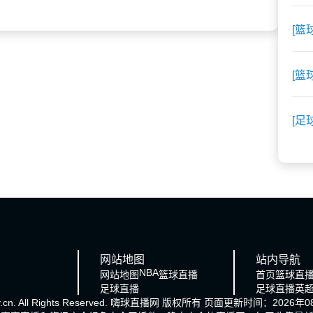
[篮
[篮
[足
网站地图
站内导航
NBA
网站地图
篮球直播
首页
篮球直
足球直播
足球直播
英
cn. All Rights Reserved.
嗨球直播网
版权所有 页面更新时间：2026年08