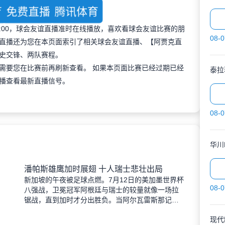
育
免费直播
腾讯体育
 00:00，球会友谊直播准时在线播放，喜欢看球会友谊比赛的朋
08-0
直播还为您在本页面索引了相关球会友谊直播、【阿贾克直
史交锋、两队赛程。
需要您在比赛前再刷新查看。 如果本页面比赛已经过期已经
泰拉
播查看最新直播信号。
08-0
华川
潘帕斯雄鹰加时展翅 十人瑞士悲壮出局
新加坡的午夜被足球点燃。7月12日的美加墨世界杯
08-0
八强战，卫冕冠军阿根廷与瑞士的较量就像一场拉
锯战，直到加时才分出胜负。当阿尔瓦雷斯那记弧
线球挂入死角时，整个球场都能听见蓝白军团球迷
现代
的呐喊——3比1