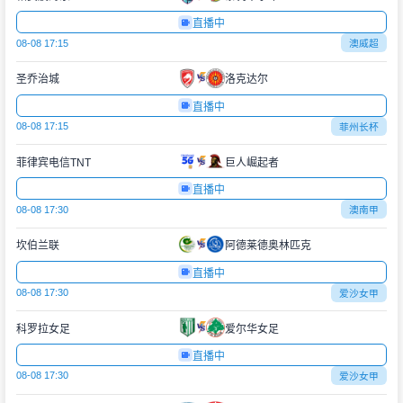
直播中
08-08 17:15
澳威超
圣乔治城
洛克达尔
直播中
08-08 17:15
菲州长杯
菲律宾电信TNT
巨人崛起者
直播中
08-08 17:30
澳南甲
坎伯兰联
阿德莱德奥林匹克
直播中
08-08 17:30
爱沙女甲
科罗拉女足
爱尔华女足
直播中
08-08 17:30
爱沙女甲