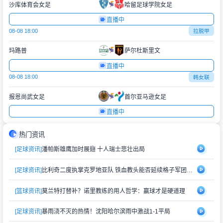
沙库体育会女足
哈留足球学院女足
直播中
08-08 18:00
拉脱甲
玛路普
萨尔杜斯里文
直播中
08-08 18:00
韩女联
报恩尚武女足
首尔亚马逊女足
直播中
热门资讯
[足球资讯]
潘帕斯雄鹰加时展翅 十人瑞士悲壮出局
[足球资讯]
比利奇二度执掌克罗地亚队 铁血教头能否延续格子军团辉煌？
[篮球资讯]
莫兰特打替补？诺里教练的用人哲学：赢球才是硬道理
[足球资讯]
暴雨浇不灭的热情！沈阳哈尔滨雨中激战1-1平局