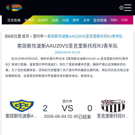
NBA
CBA
足球直播
世界杯
欧洲杯
英超
中超
德甲
法甲
篮球直播
页
直播
直播
当前位置:
首页
里约甲
索琼斯坎波斯AAU20VS圣克里斯托旺RJ青年队
资讯
索琼斯坎波斯AAU20VS圣克里斯托旺RJ青年队
资讯
2026-06-04 01:45
录像
录像
在2026年06月04日，精彩的里约甲对决【索琼斯坎波斯AAU20 vs 圣克里斯托旺RJ青年
队】将进行直播。喜爱里约甲的球迷们，别忘了提前收藏本页面，确保不错过这场精彩的比
赛。为了您的观赛体验，还特别为您整理了关于里约甲的最新比赛列表、两队的历史交锋记录
和赛程安排。这里是您获取里约甲直播信息的最佳地点，敬请关注。
里约甲
2
VS
0
索琼斯坎波斯AAU20
圣克里斯托旺RJ青年队
2026-06-04 01:45
已结束