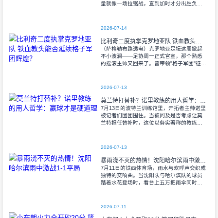
量就像一场拉锯战，直到加时才分出胜负。
当阿尔瓦雷斯那记弧线球挂入死角时，整个
球场都能听见蓝白军团球迷的呐喊——3比1
2026-07-14
比利奇二度执掌克罗地亚队 铁血教头能否延续格子军团辉煌？
（萨格勒布路透电）克罗地亚足坛这周掀起
不小波澜——足协周一正式官宣，那个熟悉
的摇滚主帅又回来了。曾带领"格子军团"征战
2008年欧洲杯的比利奇将重掌教鞭，接替功
勋教练达利奇留下的帅位。这位57岁的
2026-07-13
莫兰特打替补？诺里教练的用人哲学：赢球才是硬道理
7月13日的波特兰训练馆里，开拓者主帅诺里
被记者们团团围住。当被问及是否考虑让莫
兰特担任替补时，这位以务实著称的教练露
出了意味深长的笑容。 "这个问题
啊..."诺里摩挲着下巴，"球迷和媒
2026-07-13
暴雨浇不灭的热情！沈阳哈尔滨雨中激战1-1平局
7月11日的铁西体育场，雨水与欢呼声交织成
独特的交响曲。当沈阳队与哈尔滨队的球员
踏着水花登场时，看台上五万把雨伞同时收
起——这场雨，反倒让东北汉子的血性更加
沸腾。 开场第38分钟，马兴波
2026-07-11