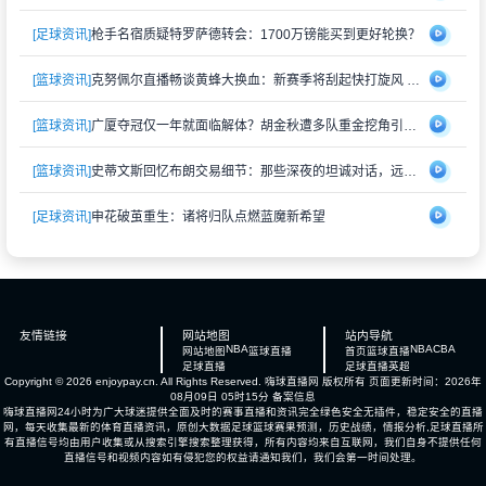
[足球资讯]
枪手名宿质疑特罗萨德转会：1700万镑能买到更好轮换？
[篮球资讯]
克努佩尔直播畅谈黄蜂大换血：新赛季将刮起快打旋风 射手群蓄势待发
[篮球资讯]
广厦夺冠仅一年就面临解体？胡金秋遭多队重金挖角引猜测
[篮球资讯]
史蒂文斯回忆布朗交易细节：那些深夜的坦诚对话，远比想象中复杂
[足球资讯]
申花破茧重生：诸将归队点燃蓝魔新希望
友情链接
网站地图
站内导航
NBA
NBA
CBA
网站地图
篮球直播
首页
篮球直播
足球直播
足球直播
英超
Copyright © 2026 enjoypay.cn. All Rights Reserved.
嗨球直播网
版权所有 页面更新时间：2026年
08月09日 05时15分
备案信息
嗨球直播网24小时为广大球迷提供全面及时的赛事直播和资讯完全绿色安全无插件，稳定安全的直播
网，每天收集最新的体育直播资讯，原创大数据足球篮球赛果预测，历史战绩，情报分析,足球直播所
有直播信号均由用户收集或从搜索引擎搜索整理获得，所有内容均来自互联网，我们自身不提供任何
直播信号和视频内容如有侵犯您的权益请通知我们，我们会第一时间处理。