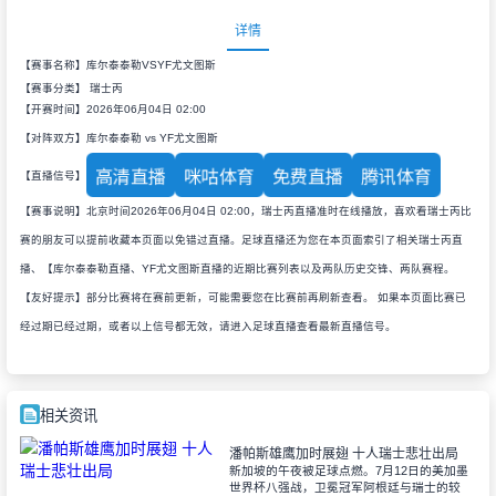
详情
【赛事名称】库尔泰泰勒VSYF尤文图斯
【赛事分类】
瑞士丙
【开赛时间】2026年06月04日 02:00
【对阵双方】库尔泰泰勒 vs YF尤文图斯
高清直播
咪咕体育
免费直播
腾讯体育
【直播信号】
【赛事说明】北京时间2026年06月04日 02:00，瑞士丙直播准时在线播放，喜欢看瑞士丙比
赛的朋友可以提前收藏本页面以免错过直播。足球直播还为您在本页面索引了相关瑞士丙直
播、【库尔泰泰勒直播、YF尤文图斯直播的近期比赛列表以及两队历史交锋、两队赛程。
【友好提示】部分比赛将在赛前更新，可能需要您在比赛前再刷新查看。 如果本页面比赛已
经过期已经过期，或者以上信号都无效，请进入足球直播查看最新直播信号。
相关资讯
潘帕斯雄鹰加时展翅 十人瑞士悲壮出局
新加坡的午夜被足球点燃。7月12日的美加墨
世界杯八强战，卫冕冠军阿根廷与瑞士的较