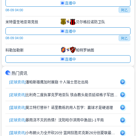
直播中
08-09 04:00
阿乙
米特雷圣地亚哥竞技
贝尔格拉诺防卫队
直播中
08-09 04:00
阿乙
科勒加勒斯
帕特罗纳图
直播中
热门资讯
[足球资讯]
潘帕斯雄鹰加时展翅 十人瑞士悲壮出局
[足球资讯]
比利奇二度执掌克罗地亚队 铁血教头能否延续格子军团辉煌？
[篮球资讯]
莫兰特打替补？诺里教练的用人哲学：赢球才是硬道理
[足球资讯]
暴雨浇不灭的热情！沈阳哈尔滨雨中激战1-1平局
[篮球资讯]
小布朗火力全开砍20分 篮网狂胜尼克斯26分创夏联最大分差