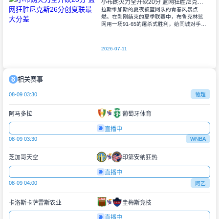
小布朗火力全开砍20分 篮网狂胜尼克斯26分创夏联最大分差
拉斯维加斯的夏夜被篮网队的青春风暴点
燃。在刚刚结束的夏季联赛中，布鲁克林篮
网用一场91-65的屠杀式胜利，给同城对手尼
克斯上了生动一课。6号秀小迈克尔-布朗仿
佛在向质疑者宣战，全场轰下20分3助攻
2026-07-11
相关赛事
08-09 03:30
葡超
阿马多拉
葡萄牙体育
直播中
08-09 03:30
WNBA
芝加哥天空
印第安纳狂热
直播中
08-09 04:00
阿乙
卡洛斯卡萨雷斯农业
圭梅斯竞技
直播中