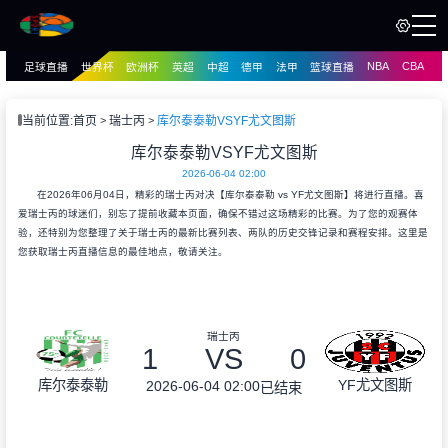
NBA
CBA
足球直播
世界杯
欧洲杯
英超
中超
德甲
法甲
篮球直播
页
直播
直播
当前位置:
首页
瑞士丙
库尔泰泰勒VSYF尤文图斯
资讯
库尔泰泰勒VSYF尤文图斯
资讯
2026-06-04 02:00
录像
录像
在2026年06月04日，精彩的瑞士丙对决【库尔泰泰勒 vs YF尤文图斯】将进行直播。喜
爱瑞士丙的球迷们，别忘了提前收藏本页面，确保不错过这场精彩的比赛。为了您的观赛体
验，还特别为您整理了关于瑞士丙的最新比赛列表、两队的历史交锋记录和赛程安排。这里是
您获取瑞士丙直播信息的最佳地点，敬请关注。
瑞士丙
1
VS
0
库尔泰泰勒
YF尤文图斯
2026-06-04 02:00
已结束