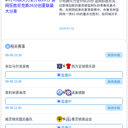
小布朗火力全开砍20分 篮网狂胜尼克斯26分创夏联最大分差
拉斯维加斯的夏夜被篮网队的青春风暴点
燃。在刚刚结束的夏季联赛中，布鲁克林篮
网用一场91-65的屠杀式胜利，给同城对手尼
克斯上了生动一课。6号秀小迈克尔-布朗仿
佛在向质疑者宣战，全场轰下20分3助攻
2026-07-11
相关赛事
08-08 10:30
新西中联
米拉马尔流浪者
西方足球俱乐部
直播中
08-08 10:45
新西南联
菲利米德海湾
诺美德斯
直播中
08-08 11:00
新西中联
威灵顿凤凰后备队
惠灵顿奥运会