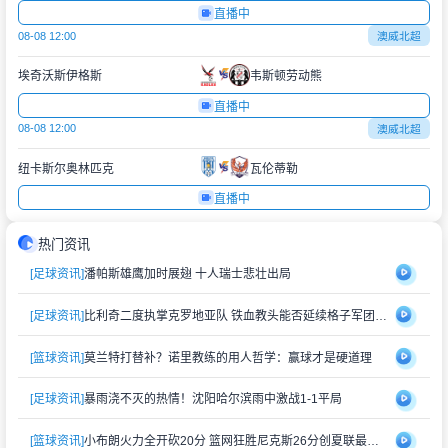
直播中
08-08 12:00
澳威北超
埃奇沃斯伊格斯
韦斯顿劳动熊
直播中
08-08 12:00
澳威北超
纽卡斯尔奥林匹克
瓦伦蒂勒
直播中
热门资讯
[足球资讯]
潘帕斯雄鹰加时展翅 十人瑞士悲壮出局
[足球资讯]
比利奇二度执掌克罗地亚队 铁血教头能否延续格子军团辉煌？
[篮球资讯]
莫兰特打替补？诺里教练的用人哲学：赢球才是硬道理
[足球资讯]
暴雨浇不灭的热情！沈阳哈尔滨雨中激战1-1平局
[篮球资讯]
小布朗火力全开砍20分 篮网狂胜尼克斯26分创夏联最大分差