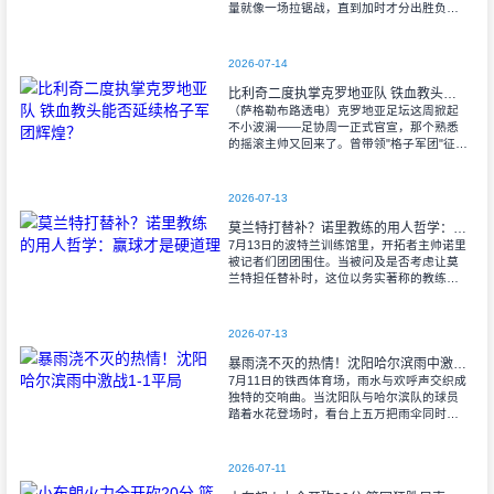
量就像一场拉锯战，直到加时才分出胜负。
当阿尔瓦雷斯那记弧线球挂入死角时，整个
球场都能听见蓝白军团球迷的呐喊——3比1
2026-07-14
比利奇二度执掌克罗地亚队 铁血教头能否延续格子军团辉煌？
（萨格勒布路透电）克罗地亚足坛这周掀起
不小波澜——足协周一正式官宣，那个熟悉
的摇滚主帅又回来了。曾带领"格子军团"征战
2008年欧洲杯的比利奇将重掌教鞭，接替功
勋教练达利奇留下的帅位。这位57岁的
2026-07-13
莫兰特打替补？诺里教练的用人哲学：赢球才是硬道理
7月13日的波特兰训练馆里，开拓者主帅诺里
被记者们团团围住。当被问及是否考虑让莫
兰特担任替补时，这位以务实著称的教练露
出了意味深长的笑容。 "这个问题
啊..."诺里摩挲着下巴，"球迷和媒
2026-07-13
暴雨浇不灭的热情！沈阳哈尔滨雨中激战1-1平局
7月11日的铁西体育场，雨水与欢呼声交织成
独特的交响曲。当沈阳队与哈尔滨队的球员
踏着水花登场时，看台上五万把雨伞同时收
起——这场雨，反倒让东北汉子的血性更加
沸腾。 开场第38分钟，马兴波
2026-07-11