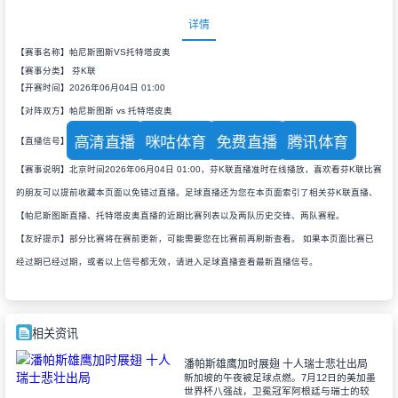
详情
【赛事名称】帕尼斯图斯VS托特塔皮奥
【赛事分类】
芬K联
【开赛时间】2026年06月04日 01:00
【对阵双方】帕尼斯图斯 vs 托特塔皮奥
高清直播
咪咕体育
免费直播
腾讯体育
【直播信号】
【赛事说明】北京时间2026年06月04日 01:00，芬K联直播准时在线播放，喜欢看芬K联比赛
的朋友可以提前收藏本页面以免错过直播。足球直播还为您在本页面索引了相关芬K联直播、
【帕尼斯图斯直播、托特塔皮奥直播的近期比赛列表以及两队历史交锋、两队赛程。
【友好提示】部分比赛将在赛前更新，可能需要您在比赛前再刷新查看。 如果本页面比赛已
经过期已经过期，或者以上信号都无效，请进入足球直播查看最新直播信号。
相关资讯
潘帕斯雄鹰加时展翅 十人瑞士悲壮出局
新加坡的午夜被足球点燃。7月12日的美加墨
世界杯八强战，卫冕冠军阿根廷与瑞士的较