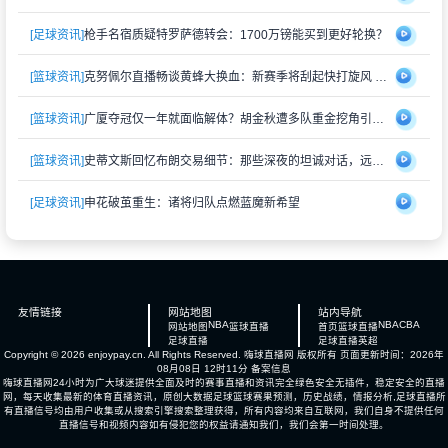
[足球资讯]
枪手名宿质疑特罗萨德转会：1700万镑能买到更好轮换？
[篮球资讯]
克努佩尔直播畅谈黄蜂大换血：新赛季将刮起快打旋风 射手群蓄势待发
[篮球资讯]
广厦夺冠仅一年就面临解体？胡金秋遭多队重金挖角引猜测
[篮球资讯]
史蒂文斯回忆布朗交易细节：那些深夜的坦诚对话，远比想象中复杂
[足球资讯]
申花破茧重生：诸将归队点燃蓝魔新希望
友情链接
网站地图
站内导航
NBA
NBA
CBA
网站地图
篮球直播
首页
篮球直播
足球直播
足球直播
英超
Copyright © 2026 enjoypay.cn. All Rights Reserved.
嗨球直播网
版权所有 页面更新时间：2026年
08月08日 12时11分
备案信息
嗨球直播网24小时为广大球迷提供全面及时的赛事直播和资讯完全绿色安全无插件，稳定安全的直播
网，每天收集最新的体育直播资讯，原创大数据足球篮球赛果预测，历史战绩，情报分析,足球直播所
有直播信号均由用户收集或从搜索引擎搜索整理获得，所有内容均来自互联网，我们自身不提供任何
直播信号和视频内容如有侵犯您的权益请通知我们，我们会第一时间处理。