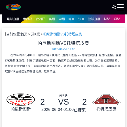
NBA
CBA
足球直播
世界杯
欧洲杯
英超
中超
德甲
法甲
篮球直播
页
直播
直播
当前位置:
首页
芬K联
帕尼斯图斯VS托特塔皮奥
资讯
帕尼斯图斯VS托特塔皮奥
资讯
2026-06-04 01:00
录像
录像
在2026年06月04日，精彩的芬K联对决【帕尼斯图斯 vs 托特塔皮奥】将进行直播。喜爱
芬K联的球迷们，别忘了提前收藏本页面，确保不错过这场精彩的比赛。为了您的观赛体验，
还特别为您整理了关于芬K联的最新比赛列表、两队的历史交锋记录和赛程安排。这里是您获
取芬K联直播信息的最佳地点，敬请关注。
芬K联
2
VS
2
帕尼斯图斯
托特塔皮奥
2026-06-04 01:00
已结束