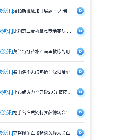
球资讯]
潘帕斯雄鹰加时展翅 十人瑞士悲壮出局
球资讯]
比利奇二度执掌克罗地亚队 铁血教头能否延续格子军团辉煌？
球资讯]
莫兰特打替补？诺里教练的用人哲学：赢球才是硬道理
球资讯]
暴雨浇不灭的热情！沈阳哈尔滨雨中激战1-1平局
球资讯]
小布朗火力全开砍20分 篮网狂胜尼克斯26分创夏联最大分差
球资讯]
枪手名宿质疑特罗萨德转会：1700万镑能买到更好轮换？
球资讯]
克努佩尔直播畅谈黄蜂大换血：新赛季将刮起快打旋风 射手群蓄势待发