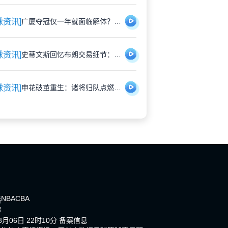
球资讯]
广厦夺冠仅一年就面临解体？胡金秋遭多队重金挖角引猜测
球资讯]
史蒂文斯回忆布朗交易细节：那些深夜的坦诚对话，远比想象中复杂
球资讯]
申花破茧重生：诸将归队点燃蓝魔新希望
NBA
CBA
播
超
月06日 22时10分
备案信息