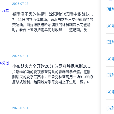
2026-07-13
[足
暴雨浇不灭的热情！沈阳哈尔滨雨中激战1-1平局
7月11日的铁西体育场，雨水与欢呼声交织成独特的
交响曲。当沈阳队与哈尔滨队的球员踏着水花登场
[足
时，看台上五万把雨伞同时收起——这场雨，反倒
让东北汉子的血性更加沸腾。 开场第38分钟，
马兴波
[篮
2026-07-11
[足
小布朗火力全开砍20分 篮网狂胜尼克斯26分创夏联最大分差
拉斯维加斯的夏夜被篮网队的青春风暴点燃。在刚
[篮
刚结束的夏季联赛中，布鲁克林篮网用一场91-65的
屠杀式胜利，给同城对手尼克斯上了生动一课。6号
秀小迈克尔-布朗仿佛在向质疑者宣战，全场轰下20
[足
分3助攻
[篮
2026-07-11