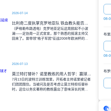
2026-07-14
08-0
比利奇二度执掌克罗地亚队 铁血教头能否延续格子军团辉煌？
（萨格勒布路透电）克罗地亚足坛这周掀起不小波
澜——足协周一正式官宣，那个熟悉的摇滚主帅又
布里
回来了。曾带领"格子军团"征战2008年欧洲杯的比
利奇将重掌教鞭，接替功勋教练达利奇留下的帅
位。这位57岁的
08-0
2026-07-13
布罗
莫兰特打替补？诺里教练的用人哲学：赢球才是硬道理
7月13日的波特兰训练馆里，开拓者主帅诺里被记者
们团团围住。当被问及是否考虑让莫兰特担任替补
时，这位以务实著称的教练露出了意味深长的笑
容。 "这个问题啊..."诺里摩挲着下巴，"球迷和
媒