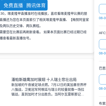
育
免费直播
腾讯体育
 22:30，喀麦隆甲直播准时在线播放，喜欢看喀麦隆甲比赛的朋
08-0
直播还为您在本页面索引了相关喀麦隆甲直播、【梅努阿皇家
及两队历史交锋、两队赛程。
需要您在比赛前再刷新查看。 如果本页面比赛已经过期已经
AF
播查看最新直播信号。
08-0
巴恩
潘帕斯雄鹰加时展翅 十人瑞士悲壮出局
新加坡的午夜被足球点燃。7月12日的美加墨世界杯
08-0
八强战，卫冕冠军阿根廷与瑞士的较量就像一场拉
锯战，直到加时才分出胜负。当阿尔瓦雷斯那记弧
线球挂入死角时，整个球场都能听见蓝白军团球迷
布里
的呐喊——3比1