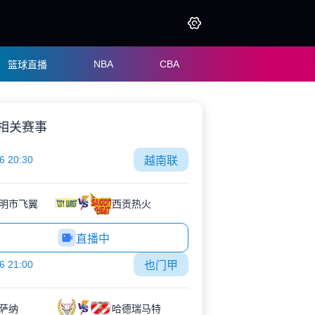
NBA
CBA
篮球直播
相关赛事
6 20:30
越南联
明市飞翼
西贡热火
直播中
6 21:00
也门甲
萨纳
哈德瑞马特