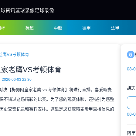
足球资讯
篮球录像
足球录像
洲杯
英超
中超
德甲
法甲
老鹰VS考顿体育
家老鹰VS考顿体育
08-0
2026-06-03 22:30
胡志
甲对决【梅努阿皇家老鹰 vs 考顿体育】将进行直播。喜爱喀麦
保不错过这场精彩的比赛。为了您的观赛体验，还特别为您整
历史交锋记录和赛程安排。这里是您获取喀麦隆甲直播信息的
08-0
阿里