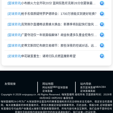
[篮球资讯]
小布朗火力全开砍20分 篮网狂胜尼克斯26分创夏联最大分差
[足球资讯]
枪手名宿质疑特罗萨德转会：1700万镑能买到更好轮换？
[篮球资讯]
克努佩尔直播畅谈黄蜂大换血：新赛季将刮起快打旋风 射手群蓄势待发
[篮球资讯]
广厦夺冠仅一年就面临解体？胡金秋遭多队重金挖角引猜测
[篮球资讯]
史蒂文斯回忆布朗交易细节：那些深夜的坦诚对话，远比想象中复杂
[足球资讯]
申花破茧重生：诸将归队点燃蓝魔新希望
友情链接
网站地图
站内导航
NBA
NBA
CBA
网站地图
篮球直播
首页
篮球直播
足球直播
足球直播
英超
Copyright © 2026 enjoypay.cn. All Rights Reserved.
嗨球直播网
版权所有 页面更新时间：2026年
08月08日 06时26分
备案信息
嗨球直播网24小时为广大球迷提供全面及时的赛事直播和资讯完全绿色安全无插件，稳定安全的直播
网，每天收集最新的体育直播资讯，原创大数据足球篮球赛果预测，历史战绩，情报分析,足球直播所
有直播信号均由用户收集或从搜索引擎搜索整理获得，所有内容均来自互联网，我们自身不提供任何
直播信号和视频内容如有侵犯您的权益请通知我们，我们会第一时间处理。