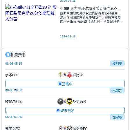
2026-07-11
小布朗火力全开砍20分 篮网狂胜尼克斯26分创夏联最大分差
拉斯维加斯的夏夜被篮网队的青春风暴点
燃。在刚刚结束的夏季联赛中，布鲁克林篮
网用一场91-65的屠杀式胜利，给同城对手尼
克斯上了生动一课。6号秀小迈克尔-布朗仿
佛在向质疑者宣战，全场轰下20分3助攻
2026-07-11
相关赛事
08-08 05:15
玻利甲
学术DB
瓜比拉
直播中
08-08 06:30
巴西乙
欧帕尔利奥
圣贝纳多
即将开始
08-08 07:00
加拿职
弗尔戈FC
温哥华FC