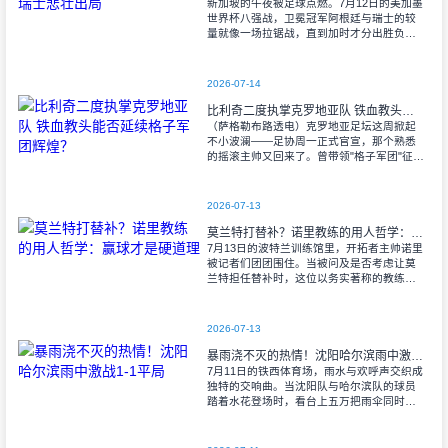
新加坡的午夜被足球点燃。7月12日的美加墨
世界杯八强战，卫冕冠军阿根廷与瑞士的较
量就像一场拉锯战，直到加时才分出胜负。
当阿尔瓦雷斯那记弧线球挂入死角时，整个
球场都能听见蓝白军团球迷的呐喊——3比1
2026-07-14
比利奇二度执掌克罗地亚队 铁血教头能否延续格子军团辉煌？
（萨格勒布路透电）克罗地亚足坛这周掀起
不小波澜——足协周一正式官宣，那个熟悉
的摇滚主帅又回来了。曾带领"格子军团"征战
2008年欧洲杯的比利奇将重掌教鞭，接替功
勋教练达利奇留下的帅位。这位57岁的
2026-07-13
莫兰特打替补？诺里教练的用人哲学：赢球才是硬道理
7月13日的波特兰训练馆里，开拓者主帅诺里
被记者们团团围住。当被问及是否考虑让莫
兰特担任替补时，这位以务实著称的教练露
出了意味深长的笑容。 "这个问题
啊..."诺里摩挲着下巴，"球迷和媒
2026-07-13
暴雨浇不灭的热情！沈阳哈尔滨雨中激战1-1平局
7月11日的铁西体育场，雨水与欢呼声交织成
独特的交响曲。当沈阳队与哈尔滨队的球员
踏着水花登场时，看台上五万把雨伞同时收
起——这场雨，反倒让东北汉子的血性更加
沸腾。 开场第38分钟，马兴波