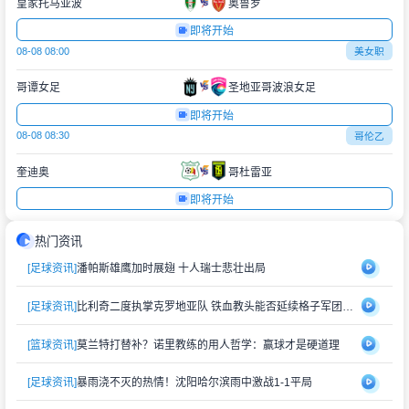
皇家托马亚波
奥鲁罗
即将开始
08-08 08:00
美女职
哥谭女足
圣地亚哥波浪女足
即将开始
08-08 08:30
哥伦乙
奎迪奥
哥杜雷亚
即将开始
热门资讯
[足球资讯]
潘帕斯雄鹰加时展翅 十人瑞士悲壮出局
[足球资讯]
比利奇二度执掌克罗地亚队 铁血教头能否延续格子军团辉煌？
[篮球资讯]
莫兰特打替补？诺里教练的用人哲学：赢球才是硬道理
[足球资讯]
暴雨浇不灭的热情！沈阳哈尔滨雨中激战1-1平局