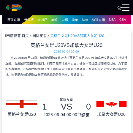
NBA
CBA
足球直播
世界杯
欧洲杯
英超
中超
德甲
法甲
篮球直播
页
直播
直播
当前位置:
首页
国际友谊
英格兰女足U20VS加拿大女足U20
资讯
英格兰女足U20VS加拿大女足U20
资讯
2026-06-04 00:00
录像
录像
在2026年06月04日，精彩的国际友谊对决【英格兰女足U20 vs 加拿大女足U20】将进行
直播。喜爱国际友谊的球迷们，别忘了提前收藏本页面，确保不错过这场精彩的比赛。为了您
的观赛体验，还特别为您整理了关于国际友谊的最新比赛列表、两队的历史交锋记录和赛程安
排。这里是您获取国际友谊直播信息的最佳地点，敬请关注。
国际友谊
1
VS
0
英格兰女足U20
加拿大女足U20
2026-06-04 00:00
已结束