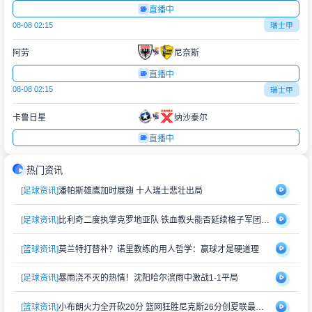
直播中
08-08 02:15
瑞士甲
阿劳
尼奈斯
直播中
08-08 02:15
瑞士甲
卡鲁日星
纳沙泰尔
直播中
热门资讯
[足球资讯]
潘帕斯雄鹰加时展翅 十人瑞士悲壮出局
[足球资讯]
比利奇二度执掌克罗地亚队 铁血教头能否延续格子军团辉煌？
[篮球资讯]
莫兰特打替补？诺里教练的用人哲学：赢球才是硬道理
[足球资讯]
暴雨浇不灭的热情！沈阳哈尔滨雨中激战1-1平局
[篮球资讯]
小布朗火力全开砍20分 篮网狂胜尼克斯26分创夏联最大分差