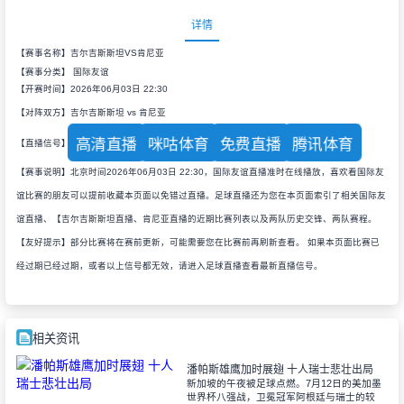
详情
【赛事名称】吉尔吉斯斯坦VS肯尼亚
【赛事分类】
国际友谊
【开赛时间】2026年06月03日 22:30
【对阵双方】吉尔吉斯斯坦 vs 肯尼亚
高清直播
咪咕体育
免费直播
腾讯体育
【直播信号】
【赛事说明】北京时间2026年06月03日 22:30，国际友谊直播准时在线播放，喜欢看国际友
谊比赛的朋友可以提前收藏本页面以免错过直播。足球直播还为您在本页面索引了相关国际友
谊直播、【吉尔吉斯斯坦直播、肯尼亚直播的近期比赛列表以及两队历史交锋、两队赛程。
【友好提示】部分比赛将在赛前更新，可能需要您在比赛前再刷新查看。 如果本页面比赛已
经过期已经过期，或者以上信号都无效，请进入足球直播查看最新直播信号。
相关资讯
潘帕斯雄鹰加时展翅 十人瑞士悲壮出局
新加坡的午夜被足球点燃。7月12日的美加墨
世界杯八强战，卫冕冠军阿根廷与瑞士的较