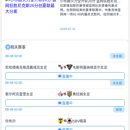
小布朗火力全开砍20分 篮网狂胜尼克斯26分创夏联最大分差
拉斯维加斯的夏夜被篮网队的青春风暴点
燃。在刚刚结束的夏季联赛中，布鲁克林篮
网用一场91-65的屠杀式胜利，给同城对手尼
克斯上了生动一课。6号秀小迈克尔-布朗仿
佛在向质疑者宣战，全场轰下20分3助攻
2026-07-11
相关赛事
08-08 02:00
冰女超
尼哈德维克格连戴域克女足
韦斯特曼纳埃亚尔女足
直播中
08-08 02:00
冰女超
索尔阿克雷里女足
弗拉姆女足
直播中
08-08 02:00
荷甲
坎布尔
SBV精英