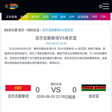
NBA
CBA
足球直播
世界杯
欧洲杯
英超
中超
德甲
法甲
篮球直播
页
直播
直播
当前位置:
首页
国际友谊
吉尔吉斯斯坦VS肯尼亚
资讯
吉尔吉斯斯坦VS肯尼亚
资讯
2026-06-03 22:30
录像
录像
在2026年06月03日，精彩的国际友谊对决【吉尔吉斯斯坦 vs 肯尼亚】将进行直播。喜
爱国际友谊的球迷们，别忘了提前收藏本页面，确保不错过这场精彩的比赛。为了您的观赛体
验，还特别为您整理了关于国际友谊的最新比赛列表、两队的历史交锋记录和赛程安排。这里
是您获取国际友谊直播信息的最佳地点，敬请关注。
国际友谊
0
VS
0
吉尔吉斯斯坦
肯尼亚
2026-06-03 22:30
已结束