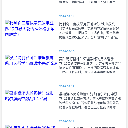
量就像一场拉锯战，直到加时才分出胜负。
当阿尔瓦雷斯那记弧线球挂入死角时，整个
球场都能听见蓝白军团球迷的呐喊——3比1
2026-07-14
比利奇二度执掌克罗地亚队 铁血教头能否延续格子军团辉煌？
（萨格勒布路透电）克罗地亚足坛这周掀起
不小波澜——足协周一正式官宣，那个熟悉
的摇滚主帅又回来了。曾带领"格子军团"征战
2008年欧洲杯的比利奇将重掌教鞭，接替功
勋教练达利奇留下的帅位。这位57岁的
2026-07-13
莫兰特打替补？诺里教练的用人哲学：赢球才是硬道理
7月13日的波特兰训练馆里，开拓者主帅诺里
被记者们团团围住。当被问及是否考虑让莫
兰特担任替补时，这位以务实著称的教练露
出了意味深长的笑容。 "这个问题
啊..."诺里摩挲着下巴，"球迷和媒
2026-07-13
暴雨浇不灭的热情！沈阳哈尔滨雨中激战1-1平局
7月11日的铁西体育场，雨水与欢呼声交织成
独特的交响曲。当沈阳队与哈尔滨队的球员
踏着水花登场时，看台上五万把雨伞同时收
起——这场雨，反倒让东北汉子的血性更加
沸腾。 开场第38分钟，马兴波
2026-07-11