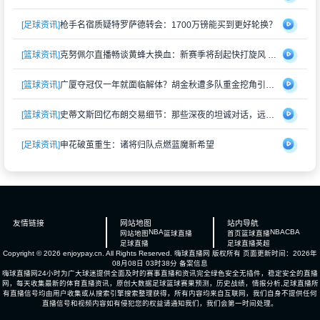
[足球资讯]
枪手名宿质疑特罗萨德转会：1700万镑能买到更好轮换？
[篮球资讯]
克努佩尔直播畅谈黄蜂大换血：新赛季将刮起快打旋风 射手群蓄势待发
[篮球资讯]
广厦夺冠仅一年就面临解体？胡金秋遭多队重金挖角引猜测
[篮球资讯]
史蒂文斯回忆布朗交易细节：那些深夜的坦诚对话，远比想象中复杂
[足球资讯]
申花破茧重生：诸将归队点燃蓝魔新希望
友情链接
网站地图
站内导航
NBA
NBA
CBA
网站地图
篮球直播
首页
篮球直播
足球直播
足球直播
英超
Copyright © 2026 enjoypay.cn. All Rights Reserved.
嗨球直播网
版权所有 页面更新时间：2026年
08月08日 03时38分
备案信息
嗨球直播网24小时为广大球迷提供全面及时的赛事直播和资讯完全绿色安全无插件，稳定安全的直播
网，每天收集最新的体育直播资讯，原创大数据足球篮球赛果预测，历史战绩，情报分析,足球直播所
有直播信号均由用户收集或从搜索引擎搜索整理获得，所有内容均来自互联网，我们自身不提供任何
直播信号和视频内容如有侵犯您的权益请通知我们，我们会第一时间处理。