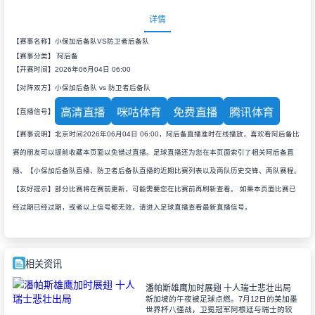
详情
【赛事名称】小保加后备队VS防卫者后备队
【赛事分类】
阿后备
【开赛时间】2026年06月04日 06:00
【对阵双方】小保加后备队 vs 防卫者后备队
高清直播
咪咕体育
免费直播
腾讯体育
【直播信号】
【赛事说明】北京时间2026年06月04日 06:00，阿后备直播准时在线播放，喜欢看阿后备比
赛的朋友可以提前收藏本页面以免错过直播。足球直播还为您在本页面索引了相关阿后备直
播、【小保加后备队直播、防卫者后备队直播的近期比赛列表以及两队历史交锋、两队赛程。
【友好提示】部分比赛将在赛前更新，可能需要您在比赛前再刷新查看。 如果本页面比赛已
经过期已经过期，或者以上信号都无效，请进入足球直播查看最新直播信号。
相关资讯
潘帕斯雄鹰加时展翅 十人瑞士悲壮出局
新加坡的午夜被足球点燃。7月12日的美加墨
世界杯八强战，卫冕冠军阿根廷与瑞士的较