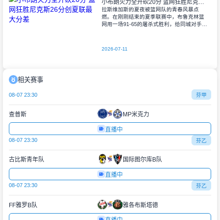
小布朗火力全开砍20分 篮网狂胜尼克斯26分创夏联最大分差
拉斯维加斯的夏夜被篮网队的青春风暴点
燃。在刚刚结束的夏季联赛中，布鲁克林篮
网用一场91-65的屠杀式胜利，给同城对手尼
克斯上了生动一课。6号秀小迈克尔-布朗仿
佛在向质疑者宣战，全场轰下20分3助攻
2026-07-11
相关赛事
08-07 23:30
芬甲
查普斯
MP米克力
直播中
08-07 23:30
芬乙
古比斯青年队
国际图尔库B队
直播中
08-07 23:30
芬乙
FF雅罗B队
雅各布斯塔德