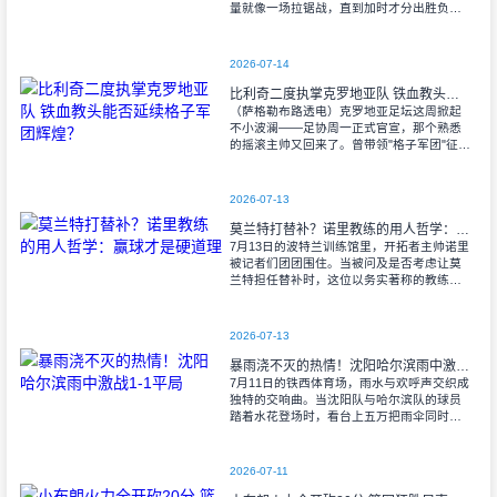
量就像一场拉锯战，直到加时才分出胜负。
当阿尔瓦雷斯那记弧线球挂入死角时，整个
球场都能听见蓝白军团球迷的呐喊——3比1
2026-07-14
比利奇二度执掌克罗地亚队 铁血教头能否延续格子军团辉煌？
（萨格勒布路透电）克罗地亚足坛这周掀起
不小波澜——足协周一正式官宣，那个熟悉
的摇滚主帅又回来了。曾带领"格子军团"征战
2008年欧洲杯的比利奇将重掌教鞭，接替功
勋教练达利奇留下的帅位。这位57岁的
2026-07-13
莫兰特打替补？诺里教练的用人哲学：赢球才是硬道理
7月13日的波特兰训练馆里，开拓者主帅诺里
被记者们团团围住。当被问及是否考虑让莫
兰特担任替补时，这位以务实著称的教练露
出了意味深长的笑容。 "这个问题
啊..."诺里摩挲着下巴，"球迷和媒
2026-07-13
暴雨浇不灭的热情！沈阳哈尔滨雨中激战1-1平局
7月11日的铁西体育场，雨水与欢呼声交织成
独特的交响曲。当沈阳队与哈尔滨队的球员
踏着水花登场时，看台上五万把雨伞同时收
起——这场雨，反倒让东北汉子的血性更加
沸腾。 开场第38分钟，马兴波
2026-07-11