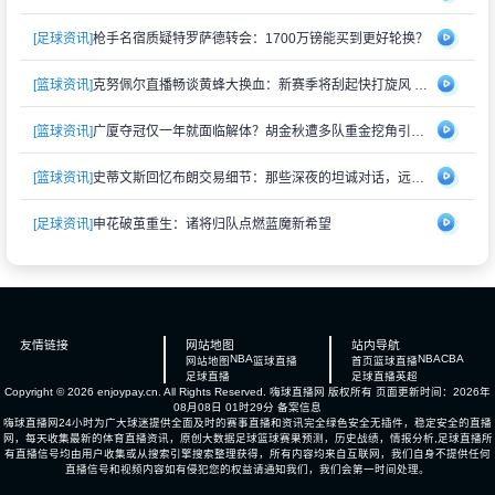
[足球资讯]
枪手名宿质疑特罗萨德转会：1700万镑能买到更好轮换？
[篮球资讯]
克努佩尔直播畅谈黄蜂大换血：新赛季将刮起快打旋风 射手群蓄势待发
[篮球资讯]
广厦夺冠仅一年就面临解体？胡金秋遭多队重金挖角引猜测
[篮球资讯]
史蒂文斯回忆布朗交易细节：那些深夜的坦诚对话，远比想象中复杂
[足球资讯]
申花破茧重生：诸将归队点燃蓝魔新希望
友情链接
网站地图
站内导航
NBA
NBA
CBA
网站地图
篮球直播
首页
篮球直播
足球直播
足球直播
英超
Copyright © 2026 enjoypay.cn. All Rights Reserved.
嗨球直播网
版权所有 页面更新时间：2026年
08月08日 01时29分
备案信息
嗨球直播网24小时为广大球迷提供全面及时的赛事直播和资讯完全绿色安全无插件，稳定安全的直播
网，每天收集最新的体育直播资讯，原创大数据足球篮球赛果预测，历史战绩，情报分析,足球直播所
有直播信号均由用户收集或从搜索引擎搜索整理获得，所有内容均来自互联网，我们自身不提供任何
直播信号和视频内容如有侵犯您的权益请通知我们，我们会第一时间处理。