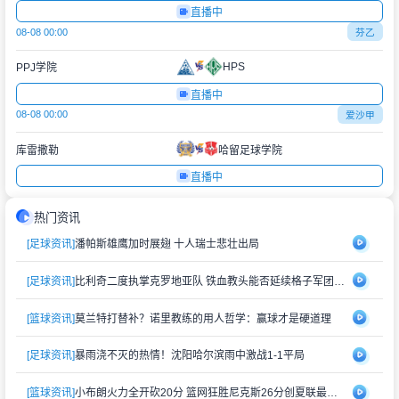
直播中
08-08 00:00
芬乙
HPS
PPJ学院
直播中
08-08 00:00
爱沙甲
库雷撒勒
哈留足球学院
直播中
热门资讯
[足球资讯]
潘帕斯雄鹰加时展翅 十人瑞士悲壮出局
[足球资讯]
比利奇二度执掌克罗地亚队 铁血教头能否延续格子军团辉煌？
[篮球资讯]
莫兰特打替补？诺里教练的用人哲学：赢球才是硬道理
[足球资讯]
暴雨浇不灭的热情！沈阳哈尔滨雨中激战1-1平局
[篮球资讯]
小布朗火力全开砍20分 篮网狂胜尼克斯26分创夏联最大分差