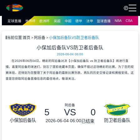
NBA
CBA
足球直播
世界杯
欧洲杯
英超
中超
德甲
法甲
篮球直播
页
直播
直播
当前位置:
首页
阿后备
小保加后备队VS防卫者后备队
资讯
小保加后备队VS防卫者后备队
资讯
2026-06-04 06:00
录像
录像
在2026年06月04日，精彩的阿后备对决【小保加后备队 vs 防卫者后备队】将进行直
播。喜爱阿后备的球迷们，别忘了提前收藏本页面，确保不错过这场精彩的比赛。为了您的观
赛体验，还特别为您整理了关于阿后备的最新比赛列表、两队的历史交锋记录和赛程安排。这
里是您获取阿后备直播信息的最佳地点，敬请关注。
阿后备
5
VS
0
小保加后备队
防卫者后备队
2026-06-04 06:00
已结束