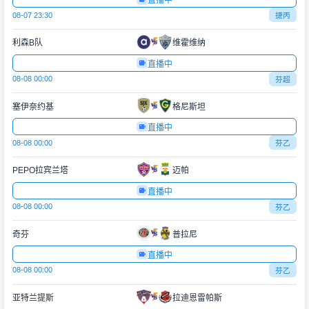
直播中
08-07 23:30
捷丙
利森B队
维霍维纳
直播中
08-08 00:00
芬超
塞伊奈约基
格尼斯坦
直播中
08-08 00:00
芬乙
PEPO拉宾兰塔
迈帕
直播中
08-08 00:00
芬乙
奇芬
普拉尼
直播中
08-08 00:00
芬乙
亚特兰提斯
拉迪恩雷帕斯