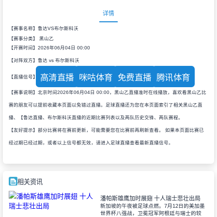
详情
【赛事名称】鲁达VS布尔斯科沃
【赛事分类】
黑山乙
【开赛时间】2026年06月04日 00:00
【对阵双方】鲁达 vs 布尔斯科沃
高清直播
咪咕体育
免费直播
腾讯体育
【直播信号】
【赛事说明】北京时间2026年06月04日 00:00，黑山乙直播准时在线播放，喜欢看黑山乙比
赛的朋友可以提前收藏本页面以免错过直播。足球直播还为您在本页面索引了相关黑山乙直
播、【鲁达直播、布尔斯科沃直播的近期比赛列表以及两队历史交锋、两队赛程。
【友好提示】部分比赛将在赛前更新，可能需要您在比赛前再刷新查看。 如果本页面比赛已
经过期已经过期，或者以上信号都无效，请进入足球直播查看最新直播信号。
相关资讯
潘帕斯雄鹰加时展翅 十人瑞士悲壮出局
新加坡的午夜被足球点燃。7月12日的美加墨
世界杯八强战，卫冕冠军阿根廷与瑞士的较