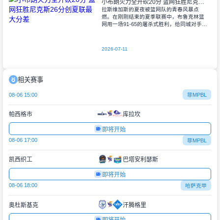
小布朗火力全开砍20分 篮网狂胜尼克斯26分创夏联最大分差
拉斯维加斯的夏夜被篮网队的青春风暴点
燃。在刚刚结束的夏季联赛中，布鲁克林篮
网用一场91-65的屠杀式胜利，给同城对手尼
克斯上了生动一课。6号秀小迈克尔-布朗仿
佛在向质疑者宣战，全场轰下20分3助攻
2026-07-11
相关赛事
08-06 15:00
菲MPBL
帕西格市
库拉坎
即将开始
08-06 17:00
菲MPBL
凯西织工
巴塔安利瑟斯
即将开始
08-06 18:00
哈萨克甲
奥杜斯基克
汗腾格里