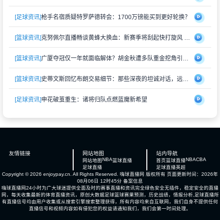
[足球资讯]
枪手名宿质疑特罗萨德转会：1700万镑能买到更好轮换？
[篮球资讯]
克努佩尔直播畅谈黄蜂大换血：新赛季将刮起快打旋风 射手群蓄势待发
[篮球资讯]
广厦夺冠仅一年就面临解体？胡金秋遭多队重金挖角引猜测
[篮球资讯]
史蒂文斯回忆布朗交易细节：那些深夜的坦诚对话，远比想象中复杂
[足球资讯]
申花破茧重生：诸将归队点燃蓝魔新希望
友情链接
网站地图
站内导航
NBA
NBA
CBA
网站地图
篮球直播
首页
篮球直播
足球直播
足球直播
英超
Copyright © 2026 enjoypay.cn. All Rights Reserved.
嗨球直播网
版权所有 页面更新时间：2026年
08月06日 12时45分
备案信息
嗨球直播网24小时为广大球迷提供全面及时的赛事直播和资讯完全绿色安全无插件，稳定安全的直播
网，每天收集最新的体育直播资讯，原创大数据足球篮球赛果预测，历史战绩，情报分析,足球直播所
有直播信号均由用户收集或从搜索引擎搜索整理获得，所有内容均来自互联网，我们自身不提供任何
直播信号和视频内容如有侵犯您的权益请通知我们，我们会第一时间处理。