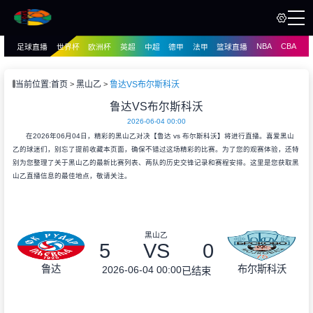
NBA
CBA
足球直播
世界杯
欧洲杯
英超
中超
德甲
法甲
篮球直播
页
直播
直播
当前位置:
首页
黑山乙
鲁达VS布尔斯科沃
资讯
鲁达VS布尔斯科沃
资讯
2026-06-04 00:00
录像
录像
在2026年06月04日，精彩的黑山乙对决【鲁达 vs 布尔斯科沃】将进行直播。喜爱黑山
乙的球迷们，别忘了提前收藏本页面，确保不错过这场精彩的比赛。为了您的观赛体验，还特
别为您整理了关于黑山乙的最新比赛列表、两队的历史交锋记录和赛程安排。这里是您获取黑
山乙直播信息的最佳地点，敬请关注。
黑山乙
5
VS
0
鲁达
布尔斯科沃
2026-06-04 00:00
已结束