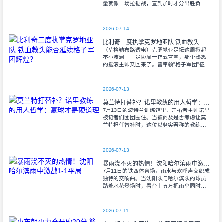
量就像一场拉锯战，直到加时才分出胜负。
当阿尔瓦雷斯那记弧线球挂入死角时，整个
球场都能听见蓝白军团球迷的呐喊——3比1
2026-07-14
比利奇二度执掌克罗地亚队 铁血教头能否延续格子军团辉煌？
（萨格勒布路透电）克罗地亚足坛这周掀起
不小波澜——足协周一正式官宣，那个熟悉
的摇滚主帅又回来了。曾带领"格子军团"征战
2008年欧洲杯的比利奇将重掌教鞭，接替功
勋教练达利奇留下的帅位。这位57岁的
2026-07-13
莫兰特打替补？诺里教练的用人哲学：赢球才是硬道理
7月13日的波特兰训练馆里，开拓者主帅诺里
被记者们团团围住。当被问及是否考虑让莫
兰特担任替补时，这位以务实著称的教练露
出了意味深长的笑容。 "这个问题
啊..."诺里摩挲着下巴，"球迷和媒
2026-07-13
暴雨浇不灭的热情！沈阳哈尔滨雨中激战1-1平局
7月11日的铁西体育场，雨水与欢呼声交织成
独特的交响曲。当沈阳队与哈尔滨队的球员
踏着水花登场时，看台上五万把雨伞同时收
起——这场雨，反倒让东北汉子的血性更加
沸腾。 开场第38分钟，马兴波
2026-07-11