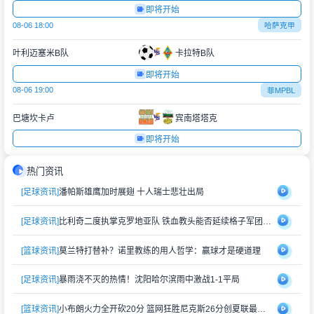
即将开始
08-06 18:00
哈萨克甲
叶利迈塞米B队
卡拉特B队
即将开始
08-06 19:00
菲MPBL
巴塘坎卡卢
宾南塔塔克
即将开始
热门资讯
[足球资讯]
潘帕斯雄鹰加时展翅 十人瑞士悲壮出局
[足球资讯]
比利奇二度执掌克罗地亚队 铁血教头能否延续格子军团辉煌？
[篮球资讯]
莫兰特打替补？诺里教练的用人哲学：赢球才是硬道理
[足球资讯]
暴雨浇不灭的热情！沈阳哈尔滨雨中激战1-1平局
[篮球资讯]
小布朗火力全开砍20分 篮网狂胜尼克斯26分创夏联最大分差