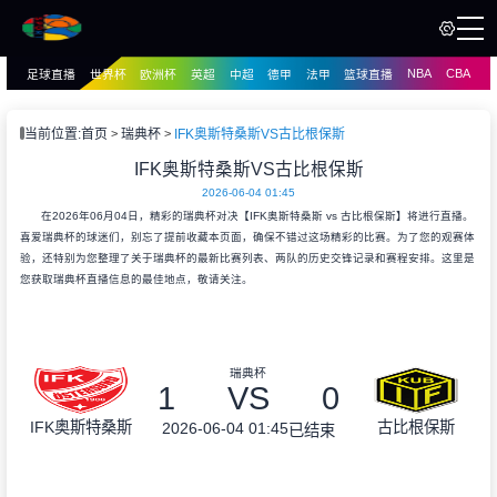
NBA
CBA
足球直播
世界杯
欧洲杯
英超
中超
德甲
法甲
篮球直播
页
直播
直播
当前位置:
首页
瑞典杯
IFK奥斯特桑斯VS古比根保斯
资讯
IFK奥斯特桑斯VS古比根保斯
资讯
2026-06-04 01:45
录像
录像
在2026年06月04日，精彩的瑞典杯对决【IFK奥斯特桑斯 vs 古比根保斯】将进行直播。
喜爱瑞典杯的球迷们，别忘了提前收藏本页面，确保不错过这场精彩的比赛。为了您的观赛体
验，还特别为您整理了关于瑞典杯的最新比赛列表、两队的历史交锋记录和赛程安排。这里是
您获取瑞典杯直播信息的最佳地点，敬请关注。
瑞典杯
1
VS
0
IFK奥斯特桑斯
古比根保斯
2026-06-04 01:45
已结束