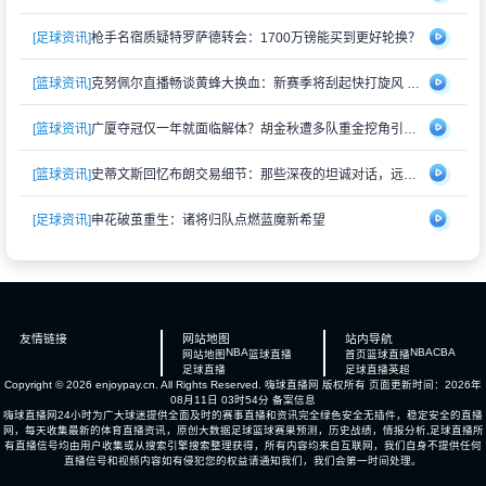
[足球资讯]
枪手名宿质疑特罗萨德转会：1700万镑能买到更好轮换？
[篮球资讯]
克努佩尔直播畅谈黄蜂大换血：新赛季将刮起快打旋风 射手群蓄势待发
[篮球资讯]
广厦夺冠仅一年就面临解体？胡金秋遭多队重金挖角引猜测
[篮球资讯]
史蒂文斯回忆布朗交易细节：那些深夜的坦诚对话，远比想象中复杂
[足球资讯]
申花破茧重生：诸将归队点燃蓝魔新希望
友情链接
网站地图
站内导航
NBA
NBA
CBA
网站地图
篮球直播
首页
篮球直播
足球直播
足球直播
英超
Copyright © 2026 enjoypay.cn. All Rights Reserved.
嗨球直播网
版权所有 页面更新时间：2026年
08月11日 03时54分
备案信息
嗨球直播网24小时为广大球迷提供全面及时的赛事直播和资讯完全绿色安全无插件，稳定安全的直播
网，每天收集最新的体育直播资讯，原创大数据足球篮球赛果预测，历史战绩，情报分析,足球直播所
有直播信号均由用户收集或从搜索引擎搜索整理获得，所有内容均来自互联网，我们自身不提供任何
直播信号和视频内容如有侵犯您的权益请通知我们，我们会第一时间处理。