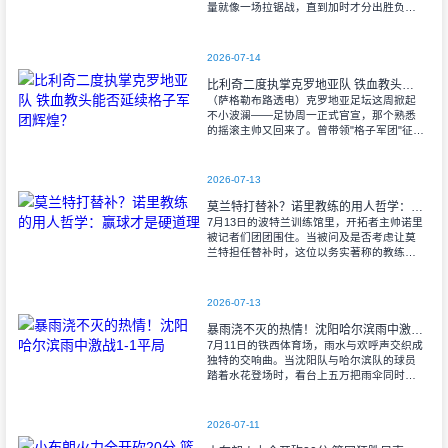
量就像一场拉锯战，直到加时才分出胜负。
当阿尔瓦雷斯那记弧线球挂入死角时，整个
球场都能听见蓝白军团球迷的呐喊——3比1
2026-07-14
比利奇二度执掌克罗地亚队 铁血教头能否延续格子军团辉煌？
（萨格勒布路透电）克罗地亚足坛这周掀起
不小波澜——足协周一正式官宣，那个熟悉
的摇滚主帅又回来了。曾带领"格子军团"征战
2008年欧洲杯的比利奇将重掌教鞭，接替功
勋教练达利奇留下的帅位。这位57岁的
2026-07-13
莫兰特打替补？诺里教练的用人哲学：赢球才是硬道理
7月13日的波特兰训练馆里，开拓者主帅诺里
被记者们团团围住。当被问及是否考虑让莫
兰特担任替补时，这位以务实著称的教练露
出了意味深长的笑容。 "这个问题
啊..."诺里摩挲着下巴，"球迷和媒
2026-07-13
暴雨浇不灭的热情！沈阳哈尔滨雨中激战1-1平局
7月11日的铁西体育场，雨水与欢呼声交织成
独特的交响曲。当沈阳队与哈尔滨队的球员
踏着水花登场时，看台上五万把雨伞同时收
起——这场雨，反倒让东北汉子的血性更加
沸腾。 开场第38分钟，马兴波
2026-07-11