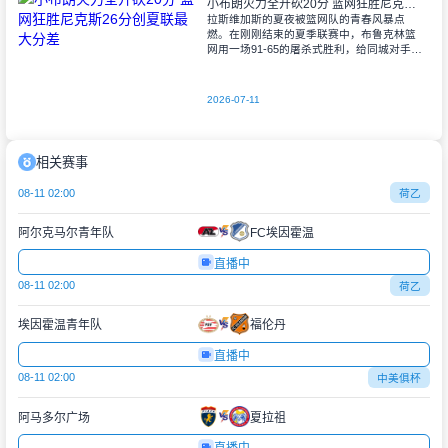
小布朗火力全开砍20分 篮网狂胜尼克斯26分创夏联最大分差
拉斯维加斯的夏夜被篮网队的青春风暴点
燃。在刚刚结束的夏季联赛中，布鲁克林篮
网用一场91-65的屠杀式胜利，给同城对手尼
克斯上了生动一课。6号秀小迈克尔-布朗仿
佛在向质疑者宣战，全场轰下20分3助攻
2026-07-11
相关赛事
08-11 02:00
荷乙
阿尔克马尔青年队
FC埃因霍温
直播中
08-11 02:00
荷乙
埃因霍温青年队
福伦丹
直播中
08-11 02:00
中美俱杯
阿马多尔广场
夏拉祖