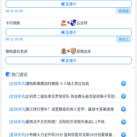
直播中
08-11 02:45
英依超
卡尔顿斯
云吉特
直播中
08-11 03:00
哥伦乙
锡帕基拉老虎
恩维加多
直播中
热门资讯
[足球资讯]
潘帕斯雄鹰加时展翅 十人瑞士悲壮出局
[足球资讯]
比利奇二度执掌克罗地亚队 铁血教头能否延续格子军团辉煌？
[篮球资讯]
莫兰特打替补？诺里教练的用人哲学：赢球才是硬道理
[足球资讯]
暴雨浇不灭的热情！沈阳哈尔滨雨中激战1-1平局
[篮球资讯]
小布朗火力全开砍20分 篮网狂胜尼克斯26分创夏联最大分差