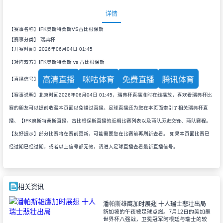
详情
【赛事名称】IFK奥斯特桑斯VS古比根保斯
【赛事分类】
瑞典杯
【开赛时间】2026年06月04日 01:45
【对阵双方】IFK奥斯特桑斯 vs 古比根保斯
高清直播
咪咕体育
免费直播
腾讯体育
【直播信号】
【赛事说明】北京时间2026年06月04日 01:45，瑞典杯直播准时在线播放，喜欢看瑞典杯比
赛的朋友可以提前收藏本页面以免错过直播。足球直播还为您在本页面索引了相关瑞典杯直
播、【IFK奥斯特桑斯直播、古比根保斯直播的近期比赛列表以及两队历史交锋、两队赛程。
【友好提示】部分比赛将在赛前更新，可能需要您在比赛前再刷新查看。 如果本页面比赛已
经过期已经过期，或者以上信号都无效，请进入足球直播查看最新直播信号。
相关资讯
潘帕斯雄鹰加时展翅 十人瑞士悲壮出局
新加坡的午夜被足球点燃。7月12日的美加墨
世界杯八强战，卫冕冠军阿根廷与瑞士的较