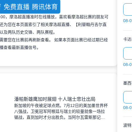
免费直播
腾讯体育
 02:00，摩洛超直播准时在线播放，喜欢看摩洛超比赛的朋友可
08-0
还为您在本页面索引了相关摩洛超直播、【利替翰丹吉尔直
以及两队历史交锋、两队赛程。
卡达
需要您在比赛前再刷新查看。 如果本页面比赛已经过期已经
播查看最新直播信号。
08-0
墨西
潘帕斯雄鹰加时展翅 十人瑞士悲壮出局
新加坡的午夜被足球点燃。7月12日的美加墨世界杯
08-0
八强战，卫冕冠军阿根廷与瑞士的较量就像一场拉
锯战，直到加时才分出胜负。当阿尔瓦雷斯那记弧
线球挂入死角时，整个球场都能听见蓝白军团球迷
波特
的呐喊——3比1