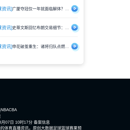
球资讯]
广厦夺冠仅一年就面临解体？胡金秋遭多队重金挖角引猜测
球资讯]
史蒂文斯回忆布朗交易细节：那些深夜的坦诚对话，远比想象中复杂
球资讯]
申花破茧重生：诸将归队点燃蓝魔新希望
NBA
CBA
播
超
月07日 10时17分
备案信息
新的体育直播资讯，原创大数据足球篮球赛果预