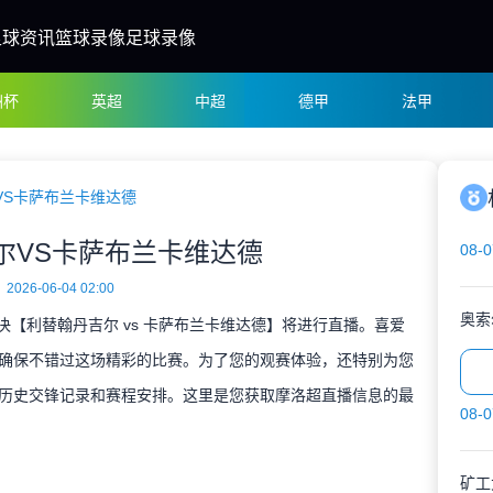
足球资讯
篮球录像
足球录像
洲杯
英超
中超
德甲
法甲
VS卡萨布兰卡维达德
尔VS卡萨布兰卡维达德
08-0
2026-06-04 02:00
奥索
对决【利替翰丹吉尔 vs 卡萨布兰卡维达德】将进行直播。喜爱
确保不错过这场精彩的比赛。为了您的观赛体验，还特别为您
历史交锋记录和赛程安排。这里是您获取摩洛超直播信息的最
08-0
矿工