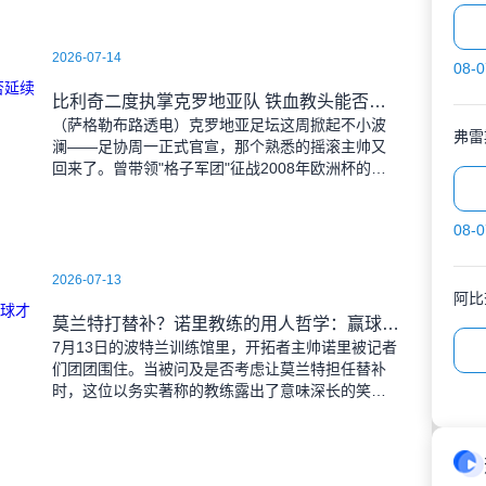
2026-07-14
08-0
比利奇二度执掌克罗地亚队 铁血教头能否延续格子军团辉煌？
（萨格勒布路透电）克罗地亚足坛这周掀起不小波
弗雷
澜——足协周一正式官宣，那个熟悉的摇滚主帅又
回来了。曾带领"格子军团"征战2008年欧洲杯的比
利奇将重掌教鞭，接替功勋教练达利奇留下的帅
位。这位57岁的
08-0
2026-07-13
阿比
莫兰特打替补？诺里教练的用人哲学：赢球才是硬道理
7月13日的波特兰训练馆里，开拓者主帅诺里被记者
们团团围住。当被问及是否考虑让莫兰特担任替补
时，这位以务实著称的教练露出了意味深长的笑
容。 "这个问题啊..."诺里摩挲着下巴，"球迷和
媒