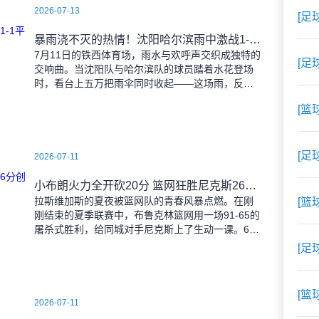
2026-07-13
[足
暴雨浇不灭的热情！沈阳哈尔滨雨中激战1-1平局
7月11日的铁西体育场，雨水与欢呼声交织成独特的
[足
交响曲。当沈阳队与哈尔滨队的球员踏着水花登场
时，看台上五万把雨伞同时收起——这场雨，反倒
让东北汉子的血性更加沸腾。 开场第38分钟，
[篮
马兴波
[足
2026-07-11
小布朗火力全开砍20分 篮网狂胜尼克斯26分创夏联最大分差
拉斯维加斯的夏夜被篮网队的青春风暴点燃。在刚
[篮
刚结束的夏季联赛中，布鲁克林篮网用一场91-65的
屠杀式胜利，给同城对手尼克斯上了生动一课。6号
秀小迈克尔-布朗仿佛在向质疑者宣战，全场轰下20
[足
分3助攻
[篮
2026-07-11