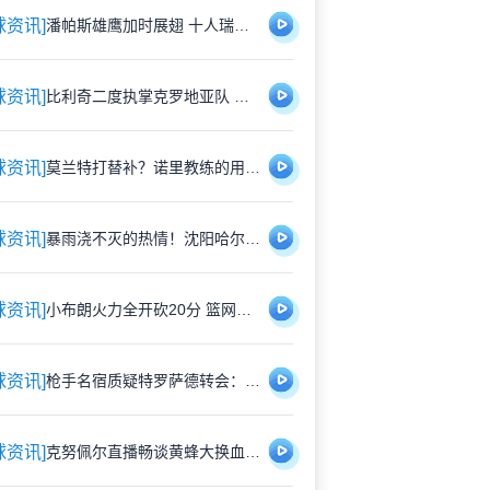
球资讯]
潘帕斯雄鹰加时展翅 十人瑞士悲壮出局
球资讯]
比利奇二度执掌克罗地亚队 铁血教头能否延续格子军团辉煌？
球资讯]
莫兰特打替补？诺里教练的用人哲学：赢球才是硬道理
球资讯]
暴雨浇不灭的热情！沈阳哈尔滨雨中激战1-1平局
球资讯]
小布朗火力全开砍20分 篮网狂胜尼克斯26分创夏联最大分差
球资讯]
枪手名宿质疑特罗萨德转会：1700万镑能买到更好轮换？
球资讯]
克努佩尔直播畅谈黄蜂大换血：新赛季将刮起快打旋风 射手群蓄势待发