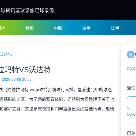
足球资讯
篮球录像
足球录像
洲杯
英超
中超
德甲
法甲
S沃达特
拉玛特VS沃达特
08-0
2026-07-08 20:55
浙江
对决【哈德拉玛特 vs 沃达特】将进行直播。喜爱也门甲的球迷
场精彩的比赛。为了您的观赛体验，还特别为您整理了关于也
和赛程安排。这里是您获取也门甲直播信息的最佳地点，敬请
08-0
巴尔