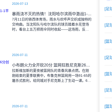
2026-07-13
[足
暴雨浇不灭的热情！沈阳哈尔滨雨中激战1-1平局
7月11日的铁西体育场，雨水与欢呼声交织成独特的
交响曲。当沈阳队与哈尔滨队的球员踏着水花登场
[足
时，看台上五万把雨伞同时收起——这场雨，反倒
让东北汉子的血性更加沸腾。 开场第38分钟，
马兴波
[篮
2026-07-11
[足
小布朗火力全开砍20分 篮网狂胜尼克斯26分创夏联最大分差
拉斯维加斯的夏夜被篮网队的青春风暴点燃。在刚
[篮
刚结束的夏季联赛中，布鲁克林篮网用一场91-65的
屠杀式胜利，给同城对手尼克斯上了生动一课。6号
秀小迈克尔-布朗仿佛在向质疑者宣战，全场轰下20
[足
分3助攻
[篮
2026-07-11