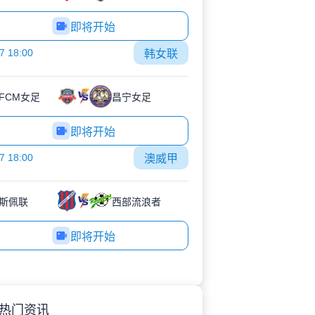
即将开始
7 18:00
韩女联
FCM女足
昌宁女足
即将开始
7 18:00
澳威甲
斯佩联
西部流浪者
即将开始
热门资讯