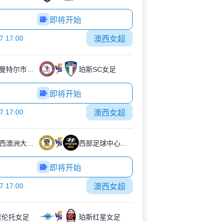
即将开始
7 17:00
澳西女超
费雷曼特尔市女足
珀斯SC女足
即将开始
7 17:00
澳西女超
尼兰西澳洲大学女足
西部足球中心女足
即将开始
7 17:00
澳西女超
索伦托女足
珀斯红星女足