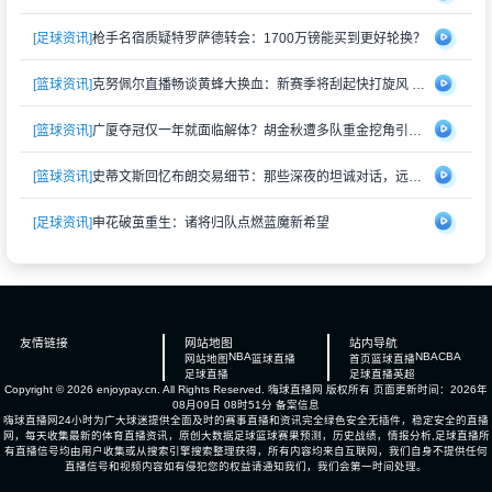
[足球资讯]
枪手名宿质疑特罗萨德转会：1700万镑能买到更好轮换？
[篮球资讯]
克努佩尔直播畅谈黄蜂大换血：新赛季将刮起快打旋风 射手群蓄势待发
[篮球资讯]
广厦夺冠仅一年就面临解体？胡金秋遭多队重金挖角引猜测
[篮球资讯]
史蒂文斯回忆布朗交易细节：那些深夜的坦诚对话，远比想象中复杂
[足球资讯]
申花破茧重生：诸将归队点燃蓝魔新希望
友情链接
网站地图
站内导航
NBA
NBA
CBA
网站地图
篮球直播
首页
篮球直播
足球直播
足球直播
英超
Copyright © 2026 enjoypay.cn. All Rights Reserved.
嗨球直播网
版权所有 页面更新时间：2026年
08月09日 08时51分
备案信息
嗨球直播网24小时为广大球迷提供全面及时的赛事直播和资讯完全绿色安全无插件，稳定安全的直播
网，每天收集最新的体育直播资讯，原创大数据足球篮球赛果预测，历史战绩，情报分析,足球直播所
有直播信号均由用户收集或从搜索引擎搜索整理获得，所有内容均来自互联网，我们自身不提供任何
直播信号和视频内容如有侵犯您的权益请通知我们，我们会第一时间处理。