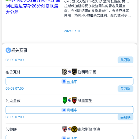
小布朗火力全开砍20分 篮网狂胜尼克斯26分创夏联最大分差
拉斯维加斯的夏夜被篮网队的青春风暴点
燃。在刚刚结束的夏季联赛中，布鲁克林篮
网用一场91-65的屠杀式胜利，给同城对手尼
克斯上了生动一课。6号秀小迈克尔-布朗仿
佛在向质疑者宣战，全场轰下20分3助攻
2026-07-11
相关赛事
08-09 07:00
美冠联
布鲁克林
伯明翰军团
直播中
08-09 07:00
美冠联
列克星敦
凤凰重生
直播中
08-09 07:00
美冠联
劳顿联
查尔斯顿电池