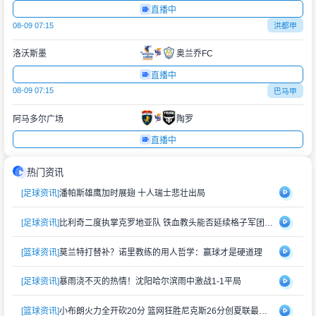
直播中
08-09 07:15
洪都甲
洛沃斯墨
奥兰乔FC
直播中
08-09 07:15
巴马甲
阿马多尔广场
陶罗
直播中
热门资讯
[足球资讯]
潘帕斯雄鹰加时展翅 十人瑞士悲壮出局
[足球资讯]
比利奇二度执掌克罗地亚队 铁血教头能否延续格子军团辉煌？
[篮球资讯]
莫兰特打替补？诺里教练的用人哲学：赢球才是硬道理
[足球资讯]
暴雨浇不灭的热情！沈阳哈尔滨雨中激战1-1平局
[篮球资讯]
小布朗火力全开砍20分 篮网狂胜尼克斯26分创夏联最大分差