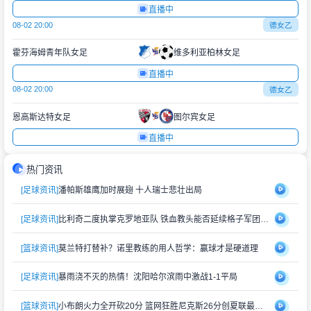
直播中
08-02 20:00
德女乙
霍芬海姆青年队女足
维多利亚柏林女足
直播中
08-02 20:00
德女乙
恩高斯达特女足
图尔宾女足
直播中
热门资讯
[足球资讯]
潘帕斯雄鹰加时展翅 十人瑞士悲壮出局
[足球资讯]
比利奇二度执掌克罗地亚队 铁血教头能否延续格子军团辉煌？
[篮球资讯]
莫兰特打替补？诺里教练的用人哲学：赢球才是硬道理
[足球资讯]
暴雨浇不灭的热情！沈阳哈尔滨雨中激战1-1平局
[篮球资讯]
小布朗火力全开砍20分 篮网狂胜尼克斯26分创夏联最大分差