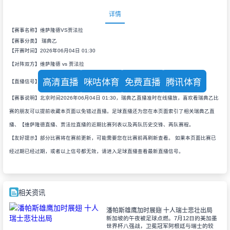
详情
【赛事名称】维萨隆德VS贾法拉
【赛事分类】
瑞典乙
【开赛时间】2026年06月04日 01:30
【对阵双方】维萨隆德 vs 贾法拉
高清直播
咪咕体育
免费直播
腾讯体育
【直播信号】
【赛事说明】北京时间2026年06月04日 01:30，瑞典乙直播准时在线播放，喜欢看瑞典乙比
赛的朋友可以提前收藏本页面以免错过直播。足球直播还为您在本页面索引了相关瑞典乙直
播、【维萨隆德直播、贾法拉直播的近期比赛列表以及两队历史交锋、两队赛程。
【友好提示】部分比赛将在赛前更新，可能需要您在比赛前再刷新查看。 如果本页面比赛已
经过期已经过期，或者以上信号都无效，请进入足球直播查看最新直播信号。
相关资讯
潘帕斯雄鹰加时展翅 十人瑞士悲壮出局
新加坡的午夜被足球点燃。7月12日的美加墨
世界杯八强战，卫冕冠军阿根廷与瑞士的较