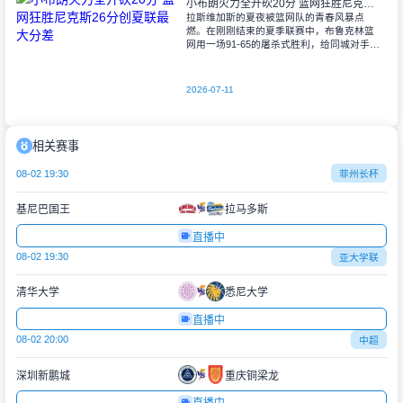
小布朗火力全开砍20分 篮网狂胜尼克斯26分创夏联最大分差
拉斯维加斯的夏夜被篮网队的青春风暴点
燃。在刚刚结束的夏季联赛中，布鲁克林篮
网用一场91-65的屠杀式胜利，给同城对手尼
克斯上了生动一课。6号秀小迈克尔-布朗仿
佛在向质疑者宣战，全场轰下20分3助攻
2026-07-11
相关赛事
08-02 19:30
菲州长杯
基尼巴国王
拉马多斯
直播中
08-02 19:30
亚大学联
清华大学
悉尼大学
直播中
08-02 20:00
中超
深圳新鹏城
重庆铜梁龙