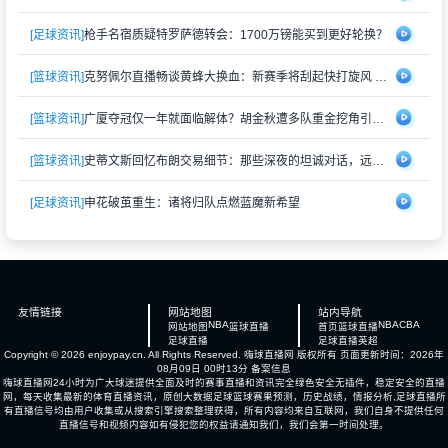
[足球资讯]
枪手名宿质疑特罗萨德转会：1700万镑能买到更好轮换？
[篮球资讯]
克努佩尔直播畅谈黄蜂大换血：新赛季将刮起快打旋风 射手群蓄势待发
[篮球资讯]
广厦夺冠仅一年就面临解体？胡金秋遭多队重金挖角引猜测
[篮球资讯]
史蒂文斯回忆布朗交易细节：那些深夜的坦诚对话，远比想象中复杂
[足球资讯]
申花破茧重生：诸将归队点燃蓝魔新希望
友情链接
网站地图
站内导航
NBA
NBA
CBA
网站地图
篮球直播
首页
篮球直播
足球直播
足球直播
英超
Copyright © 2026 enjoypay.cn. All Rights Reserved.
嗨球直播网
版权所有 页面更新时间：2026年
08月09日 00时13分
备案信息
嗨球直播网24小时为广大球迷提供全面及时的赛事直播和资讯完全绿色安全无插件，稳定安全的直播
网，每天收集最新的体育直播资讯，原创大数据足球篮球赛果预测，历史战绩，情报分析,足球直播所
有直播信号均由用户收集或从搜索引擎搜索整理获得，所有内容均来自互联网，我们自身不提供任何
直播信号和视频内容如有侵犯您的权益请通知我们，我们会第一时间处理。