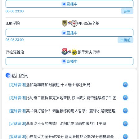
直播中
08-08 23:00
芬甲
SJK学院
PK-35海辛基
直播中
08-08 23:00
白俄超
巴拉诺维治
鲍里索夫巴特
直播中
热门资讯
[足球资讯]
潘帕斯雄鹰加时展翅 十人瑞士悲壮出局
[足球资讯]
比利奇二度执掌克罗地亚队 铁血教头能否延续格子军团辉煌？
[篮球资讯]
莫兰特打替补？诺里教练的用人哲学：赢球才是硬道理
[足球资讯]
暴雨浇不灭的热情！沈阳哈尔滨雨中激战1-1平局
[篮球资讯]
小布朗火力全开砍20分 篮网狂胜尼克斯26分创夏联最大分差