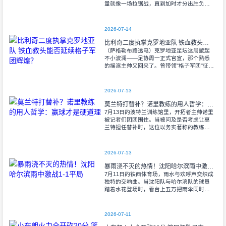
量就像一场拉锯战，直到加时才分出胜负。
当阿尔瓦雷斯那记弧线球挂入死角时，整个
球场都能听见蓝白军团球迷的呐喊——3比1
2026-07-14
比利奇二度执掌克罗地亚队 铁血教头能否延续格子军团辉煌？
（萨格勒布路透电）克罗地亚足坛这周掀起
不小波澜——足协周一正式官宣，那个熟悉
的摇滚主帅又回来了。曾带领"格子军团"征战
2008年欧洲杯的比利奇将重掌教鞭，接替功
勋教练达利奇留下的帅位。这位57岁的
2026-07-13
莫兰特打替补？诺里教练的用人哲学：赢球才是硬道理
7月13日的波特兰训练馆里，开拓者主帅诺里
被记者们团团围住。当被问及是否考虑让莫
兰特担任替补时，这位以务实著称的教练露
出了意味深长的笑容。 "这个问题
啊..."诺里摩挲着下巴，"球迷和媒
2026-07-13
暴雨浇不灭的热情！沈阳哈尔滨雨中激战1-1平局
7月11日的铁西体育场，雨水与欢呼声交织成
独特的交响曲。当沈阳队与哈尔滨队的球员
踏着水花登场时，看台上五万把雨伞同时收
起——这场雨，反倒让东北汉子的血性更加
沸腾。 开场第38分钟，马兴波
2026-07-11