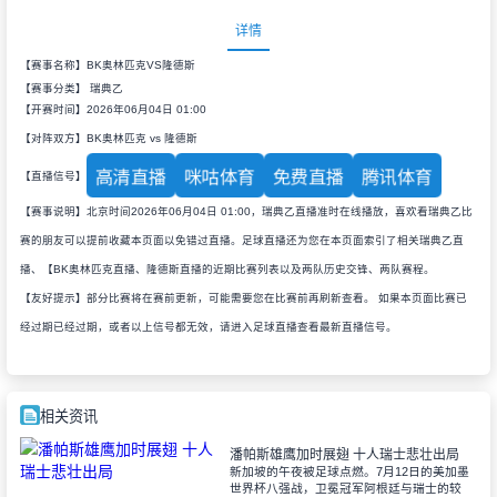
详情
【赛事名称】BK奥林匹克VS隆德斯
【赛事分类】
瑞典乙
【开赛时间】2026年06月04日 01:00
【对阵双方】BK奥林匹克 vs 隆德斯
高清直播
咪咕体育
免费直播
腾讯体育
【直播信号】
【赛事说明】北京时间2026年06月04日 01:00，瑞典乙直播准时在线播放，喜欢看瑞典乙比
赛的朋友可以提前收藏本页面以免错过直播。足球直播还为您在本页面索引了相关瑞典乙直
播、【BK奥林匹克直播、隆德斯直播的近期比赛列表以及两队历史交锋、两队赛程。
【友好提示】部分比赛将在赛前更新，可能需要您在比赛前再刷新查看。 如果本页面比赛已
经过期已经过期，或者以上信号都无效，请进入足球直播查看最新直播信号。
相关资讯
潘帕斯雄鹰加时展翅 十人瑞士悲壮出局
新加坡的午夜被足球点燃。7月12日的美加墨
世界杯八强战，卫冕冠军阿根廷与瑞士的较