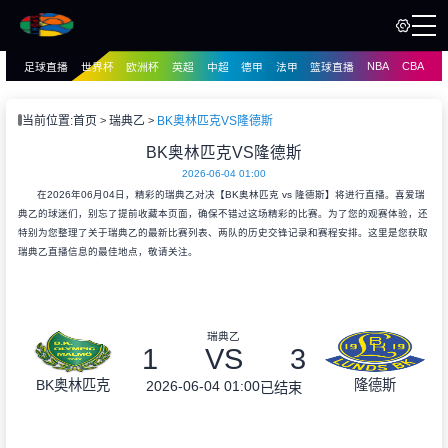
NBA
CBA
足球直播
世界杯
欧洲杯
英超
中超
德甲
法甲
篮球直播
页
直播
直播
当前位置:
首页
瑞典乙
BK奥林匹克VS隆德斯
资讯
BK奥林匹克VS隆德斯
资讯
2026-06-04 01:00
录像
录像
在2026年06月04日，精彩的瑞典乙对决【BK奥林匹克 vs 隆德斯】将进行直播。喜爱瑞
典乙的球迷们，别忘了提前收藏本页面，确保不错过这场精彩的比赛。为了您的观赛体验，还
特别为您整理了关于瑞典乙的最新比赛列表、两队的历史交锋记录和赛程安排。这里是您获取
瑞典乙直播信息的最佳地点，敬请关注。
瑞典乙
1
VS
3
BK奥林匹克
隆德斯
2026-06-04 01:00
已结束