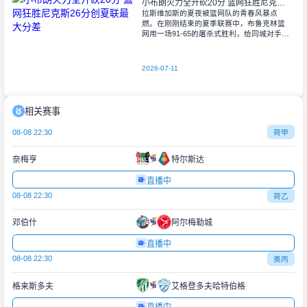
小布朗火力全开砍20分 篮网狂胜尼克斯26分创夏联最大分差
拉斯维加斯的夏夜被篮网队的青春风暴点
燃。在刚刚结束的夏季联赛中，布鲁克林篮
网用一场91-65的屠杀式胜利，给同城对手尼
克斯上了生动一课。6号秀小迈克尔-布朗仿
佛在向质疑者宣战，全场轰下20分3助攻
2026-07-11
相关赛事
08-08 22:30
荷甲
奈梅亨
特尔斯达
直播中
08-08 22:30
荷乙
邓伯什
阿尔梅勒城
直播中
08-08 22:30
奥丙
格来斯多夫
艾格登多夫哈特伯格