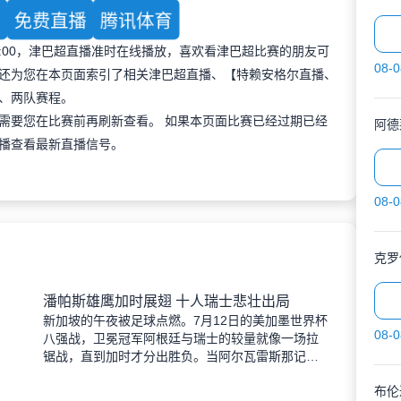
育
免费直播
腾讯体育
 21:00，津巴超直播准时在线播放，喜欢看津巴超比赛的朋友可
08-0
还为您在本页面索引了相关津巴超直播、【特赖安格尔直播、
、两队赛程。
需要您在比赛前再刷新查看。 如果本页面比赛已经过期已经
阿德
播查看最新直播信号。
08-0
克罗
潘帕斯雄鹰加时展翅 十人瑞士悲壮出局
新加坡的午夜被足球点燃。7月12日的美加墨世界杯
08-0
八强战，卫冕冠军阿根廷与瑞士的较量就像一场拉
锯战，直到加时才分出胜负。当阿尔瓦雷斯那记弧
线球挂入死角时，整个球场都能听见蓝白军团球迷
布伦
的呐喊——3比1