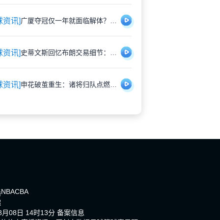
球资讯]
广厦夺冠仅一年就面临解体？胡金秋遭多队重金挖角引猜测
球资讯]
史蒂文斯回忆布朗交易细节：那些深夜的坦诚对话，远比想象中复杂
球资讯]
申花破茧重生：诸将归队点燃蓝魔新希望
NBA
CBA
播
超
月08日 14时13分
备案信息