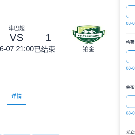
08-0
津巴超
VS
1
格莱
6-07 21:00
已结束
铂金
08-0
金布
详情
08-0
尤立