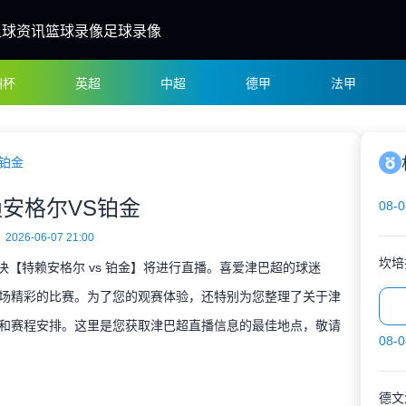
足球资讯
篮球录像
足球录像
洲杯
英超
中超
德甲
法甲
S铂金
安格尔VS铂金
08-0
2026-06-07 21:00
坎培
对决【特赖安格尔 vs 铂金】将进行直播。喜爱津巴超的球迷
场精彩的比赛。为了您的观赛体验，还特别为您整理了关于津
和赛程安排。这里是您获取津巴超直播信息的最佳地点，敬请
08-0
德文