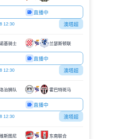
直播中
8 12:30
澳塔超
诺基骑士
兰瑟斯顿联
直播中
8 12:30
澳塔超
洛治狮队
霍巴特斑马
直播中
8 12:30
澳塔超
维斯图尼
东南联合