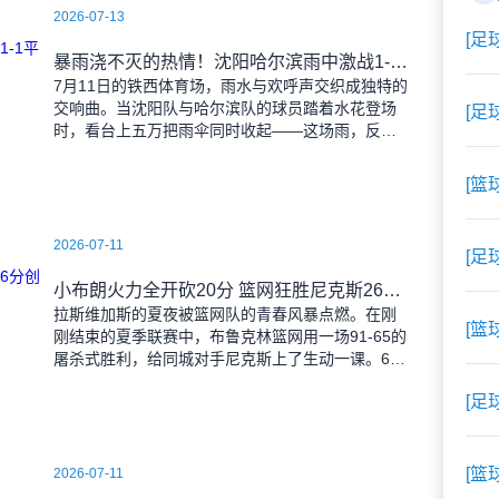
2026-07-13
[足
暴雨浇不灭的热情！沈阳哈尔滨雨中激战1-1平局
7月11日的铁西体育场，雨水与欢呼声交织成独特的
交响曲。当沈阳队与哈尔滨队的球员踏着水花登场
[足
时，看台上五万把雨伞同时收起——这场雨，反倒
让东北汉子的血性更加沸腾。 开场第38分钟，
马兴波
[篮
2026-07-11
[足
小布朗火力全开砍20分 篮网狂胜尼克斯26分创夏联最大分差
拉斯维加斯的夏夜被篮网队的青春风暴点燃。在刚
[篮
刚结束的夏季联赛中，布鲁克林篮网用一场91-65的
屠杀式胜利，给同城对手尼克斯上了生动一课。6号
秀小迈克尔-布朗仿佛在向质疑者宣战，全场轰下20
[足
分3助攻
[篮
2026-07-11