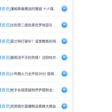
球资讯]
潘帕斯雄鹰加时展翅 十人瑞士悲壮出局
球资讯]
比利奇二度执掌克罗地亚队 铁血教头能否延续格子军团辉煌？
球资讯]
莫兰特打替补？诺里教练的用人哲学：赢球才是硬道理
球资讯]
暴雨浇不灭的热情！沈阳哈尔滨雨中激战1-1平局
球资讯]
小布朗火力全开砍20分 篮网狂胜尼克斯26分创夏联最大分差
球资讯]
枪手名宿质疑特罗萨德转会：1700万镑能买到更好轮换？
球资讯]
克努佩尔直播畅谈黄蜂大换血：新赛季将刮起快打旋风 射手群蓄势待发