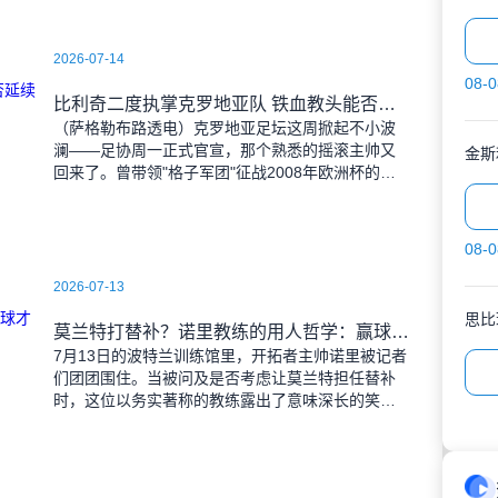
2026-07-14
08-0
比利奇二度执掌克罗地亚队 铁血教头能否延续格子军团辉煌？
（萨格勒布路透电）克罗地亚足坛这周掀起不小波
澜——足协周一正式官宣，那个熟悉的摇滚主帅又
金斯
回来了。曾带领"格子军团"征战2008年欧洲杯的比
利奇将重掌教鞭，接替功勋教练达利奇留下的帅
位。这位57岁的
08-0
2026-07-13
思比
莫兰特打替补？诺里教练的用人哲学：赢球才是硬道理
7月13日的波特兰训练馆里，开拓者主帅诺里被记者
们团团围住。当被问及是否考虑让莫兰特担任替补
时，这位以务实著称的教练露出了意味深长的笑
容。 "这个问题啊..."诺里摩挲着下巴，"球迷和
媒