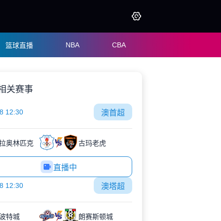
NBA
CBA
篮球直播
相关赛事
8 12:30
澳首超
拉奥林匹克
古玛老虎
直播中
8 12:30
澳塔超
波特城
朗赛斯顿城