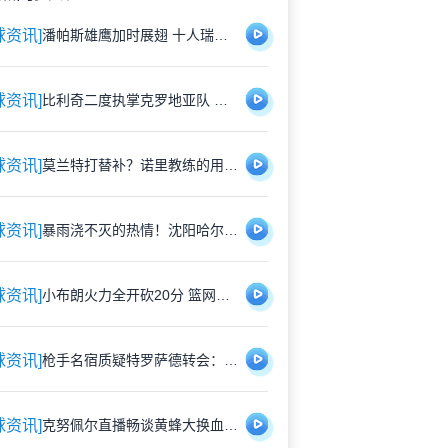
球资讯]
潘帕斯雄鹰加时展翅 十人瑞士悲壮出局
球资讯]
比利奇二度执掌克罗地亚队 铁血教头能否延续格子军团辉煌？
球资讯]
莫兰特打替补？诺里教练的用人哲学：赢球才是硬道理
球资讯]
暴雨浇不灭的热情！沈阳哈尔滨雨中激战1-1平局
球资讯]
小布朗火力全开砍20分 篮网狂胜尼克斯26分创夏联最大分差
球资讯]
枪手名宿质疑特罗萨德转会：1700万镑能买到更好轮换？
球资讯]
克努佩尔直播畅谈黄蜂大换血：新赛季将刮起快打旋风 射手群蓄势待发