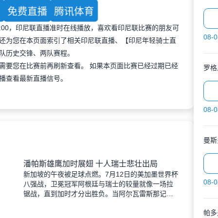
育
免费直播
腾讯体育
 20:00，印尼联直播准时在线播放，喜欢看印尼联比赛的朋友可
08-0
还为您在本页面索引了相关印尼联直播、【印尼年轻骑士直
队历史交锋、两队赛程。
需要您在比赛前再刷新查看。 如果本页面比赛已经过期已经
罗格
播查看最新直播信号。
08-0
曼斯
潘帕斯雄鹰加时展翅 十人瑞士悲壮出局
新加坡的午夜被足球点燃。7月12日的美加墨世界杯
08-0
八强战，卫冕冠军阿根廷与瑞士的较量就像一场拉
锯战，直到加时才分出胜负。当阿尔瓦雷斯那记弧
线球挂入死角时，整个球场都能听见蓝白军团球迷
帕多
的呐喊——3比1