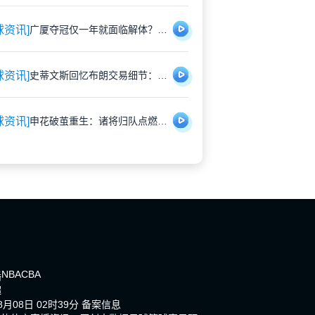
球资讯]
广厦夺冠仅一年就面临解体？胡金秋遭多队重金挖角引猜测
球资讯]
史蒂文斯回忆布朗交易细节：那些深夜的坦诚对话，远比想象中复杂
球资讯]
申花破茧重生：诸将归队点燃蓝魔新希望
NBA
CBA
播
超
月08日 02时39分
备案信息