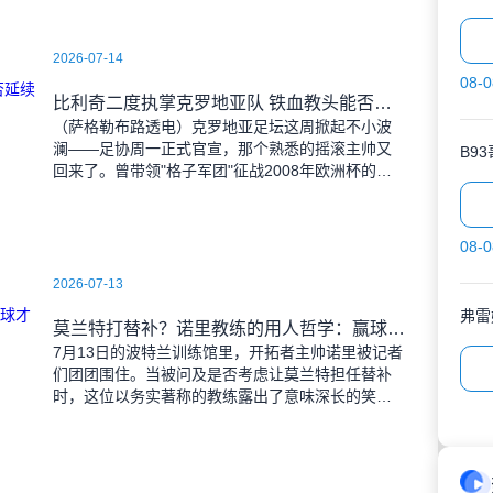
2026-07-14
08-0
比利奇二度执掌克罗地亚队 铁血教头能否延续格子军团辉煌？
（萨格勒布路透电）克罗地亚足坛这周掀起不小波
澜——足协周一正式官宣，那个熟悉的摇滚主帅又
B9
回来了。曾带领"格子军团"征战2008年欧洲杯的比
利奇将重掌教鞭，接替功勋教练达利奇留下的帅
位。这位57岁的
08-0
2026-07-13
弗雷
莫兰特打替补？诺里教练的用人哲学：赢球才是硬道理
7月13日的波特兰训练馆里，开拓者主帅诺里被记者
们团团围住。当被问及是否考虑让莫兰特担任替补
时，这位以务实著称的教练露出了意味深长的笑
容。 "这个问题啊..."诺里摩挲着下巴，"球迷和
媒