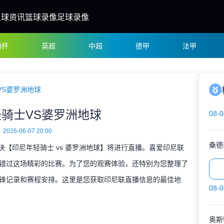
足球资讯
篮球录像
足球录像
洲杯
英超
中超
德甲
法甲
VS婆罗洲地球
骑士VS婆罗洲地球
08-0
2026-06-07 20:00
桑德
对决【印尼年轻骑士 vs 婆罗洲地球】将进行直播。喜爱印尼联
错过这场精彩的比赛。为了您的观赛体验，还特别为您整理了
锋记录和赛程安排。这里是您获取印尼联直播信息的最佳地
08-0
奥斯