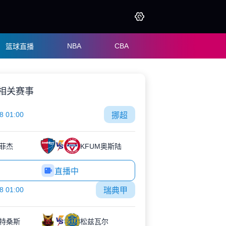
NBA
CBA
篮球直播
相关赛事
8 01:00
挪超
菲杰
KFUM奥斯陆
直播中
8 01:00
瑞典甲
特桑斯
松兹瓦尔