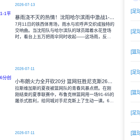
2026-07-13
[足
暴雨浇不灭的热情！沈阳哈尔滨雨中激战1-1平局
7月11日的铁西体育场，雨水与欢呼声交织成独特的
交响曲。当沈阳队与哈尔滨队的球员踏着水花登场
[足
时，看台上五万把雨伞同时收起——这场雨，反倒
让东北汉子的血性更加沸腾。 开场第38分钟，
马兴波
[篮
2026-07-11
[足
小布朗火力全开砍20分 篮网狂胜尼克斯26分创夏联最大分差
拉斯维加斯的夏夜被篮网队的青春风暴点燃。在刚
[篮
刚结束的夏季联赛中，布鲁克林篮网用一场91-65的
屠杀式胜利，给同城对手尼克斯上了生动一课。6号
秀小迈克尔-布朗仿佛在向质疑者宣战，全场轰下20
[足
分3助攻
[篮
2026-07-11