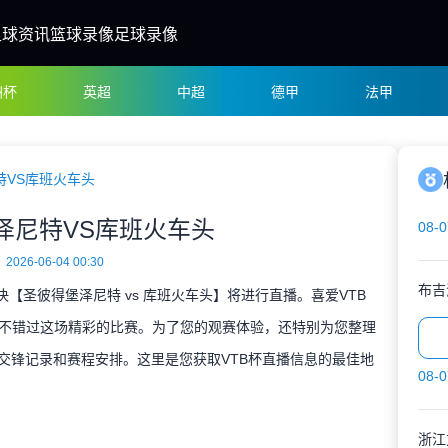
足球资讯
篮球录像
足球录像
洲杯
英超
中超
德甲
法甲
特VS库班火车头
泽尼特VS库班火车头
08-0
2026-06-04 00:30
布吉
杯对决【圣彼得堡泽尼特 vs 库班火车头】将进行直播。喜爱VTB
不错过这场精彩的比赛。为了您的观赛体验，还特别为您整理
交锋记录和赛程安排。这里是您获取VTB杯直播信息的最佳地
08-0
浙江