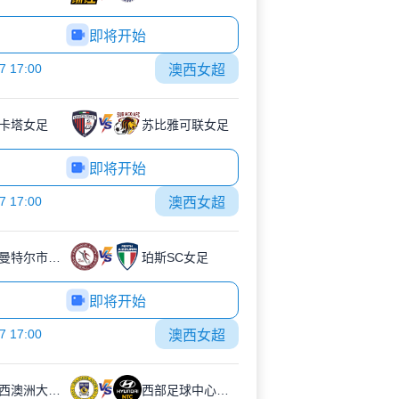
即将开始
7 17:00
澳西女超
卡塔女足
苏比雅可联女足
即将开始
7 17:00
澳西女超
费雷曼特尔市女足
珀斯SC女足
即将开始
7 17:00
澳西女超
尼兰西澳洲大学女足
西部足球中心女足