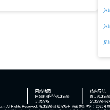
[篮
[篮
[足
网站地图
站内导航
NBA
网站地图
篮球直播
首页
篮球直
足球直播
足球直播
英
cn. All Rights Reserved.
嗨球直播网
版权所有 页面更新时间：2026年08