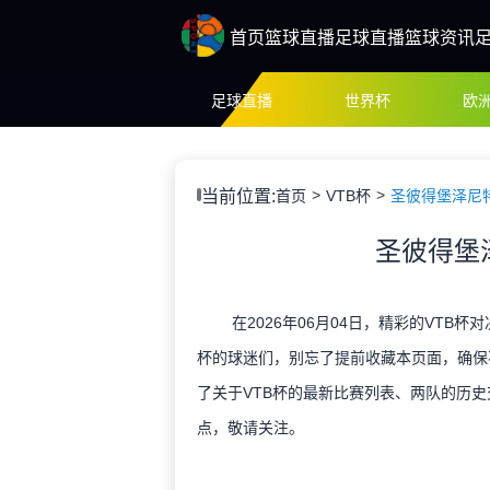
首页
篮球直播
足球直播
篮球资讯
足球直播
世界杯
欧
当前位置:
首页
VTB杯
圣彼得堡泽尼
圣彼得堡
在2026年06月04日，精彩的VTB
杯的球迷们，别忘了提前收藏本页面，确保
了关于VTB杯的最新比赛列表、两队的历史
点，敬请关注。