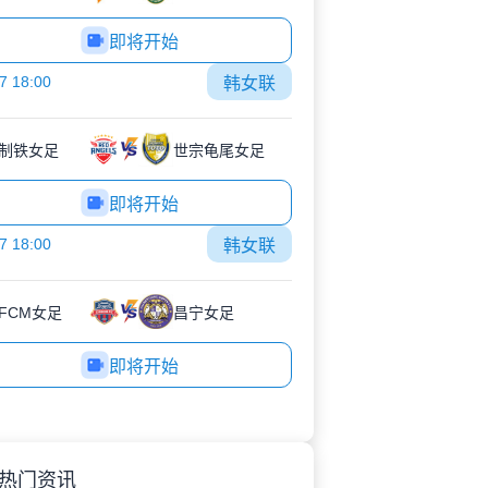
即将开始
7 18:00
韩女联
制铁女足
世宗龟尾女足
即将开始
7 18:00
韩女联
FCM女足
昌宁女足
即将开始
热门资讯