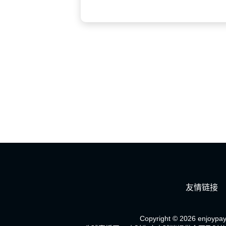
友情链接
Copyright © 2026 enjoypay.